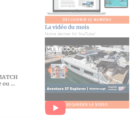
DÉCOUVRIR LE NUMÉRO
La vidéo du mois
Notre dernier hit YouTube!
MATCH
 ou ...
40 ans autour du monde
REGARDER LA VIDÉO