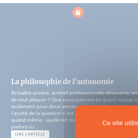
La philosophie de l'autonomie
Actualité sinistre, activité professionnelle dévorante, en
de tout plaquer ? Que nous partions en grand voyage 
seulement pour deux semaines de croisière estivale,
l’acuité de la question n’est pas la même, mais elle se p
quand même : quelle est mon autonomie ? Et nous
Ce site util
parlons ici ...
LIRE L'ARTICLE