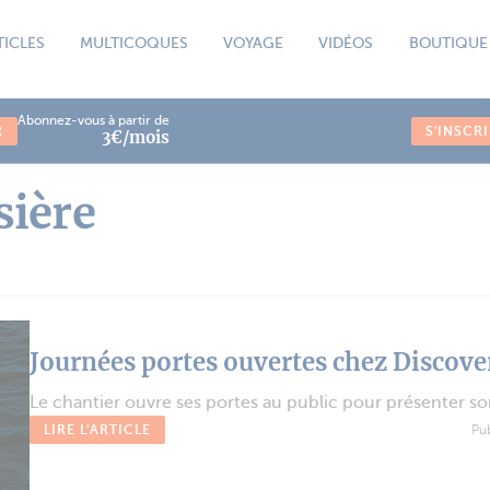
TICLES
MULTICOQUES
VOYAGE
VIDÉOS
BOUTIQUE
Abonnez-vous à partir de
R
S'INSCR
3€/mois
sière
Journées portes ouvertes chez Discove
Le chantier ouvre ses portes au public pour présenter son
LIRE L'ARTICLE
Pu