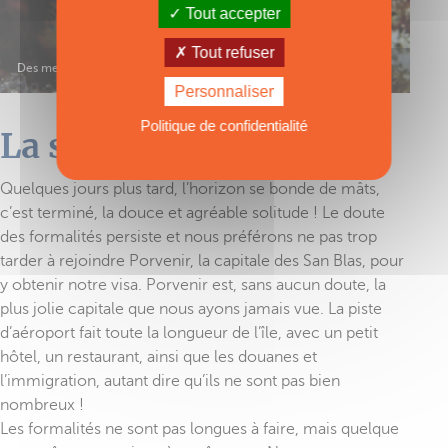
Tout accepter
Tout refuser
Des merveilles et des couleurs sous les mers…
Personnaliser
Politique de confidentialité
La solitude, c'est fini !
Quelques jours plus tard, l’horizon se bonde de mâts,
c’est terminé, la douce et agréable solitude ! Le doute
des formalités persiste et nous préférons ne pas trop
tarder à rejoindre Porvenir, la capitale des San Blas, pour
y obtenir notre visa. Porvenir est, sans aucun doute, la
plus jolie capitale que nous ayons jamais vue. La piste
d’aéroport fait toute la longueur de l’île, avec un petit
hôtel, un restaurant, ainsi que les douanes et
l’immigration, autant dire qu’ils ne sont pas bien
nombreux !
Les formalités ne sont pas longues à faire, mais quelque