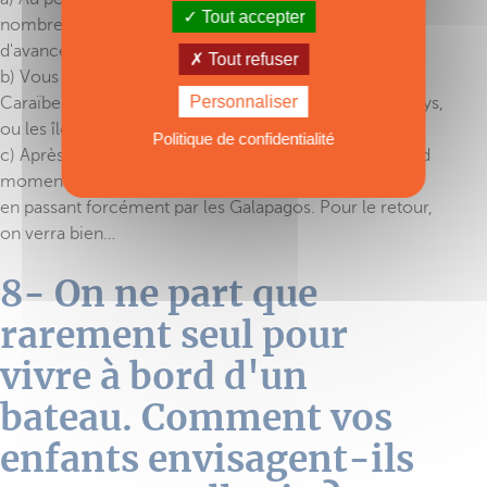
Tout accepter
nombreux contacts que l'on s'y fait. Vous en salivez
d'avance !
Tout refuser
b) Vous avez toujours rêvé de voir, enfin en vrai, les
Personnaliser
Caraïbes. Vous imaginez : le mouillage des Tobago Cays,
ou les îles Vierges...
Politique de confidentialité
c) Après l'Afrique et le Cap Vert, la transat sera un grand
moment. Après les Antilles, Panama, puis la Polynésie,
en passant forcément par les Galapagos. Pour le retour,
on verra bien…
8- On ne part que
rarement seul pour
vivre à bord d'un
bateau. Comment vos
enfants envisagent-ils