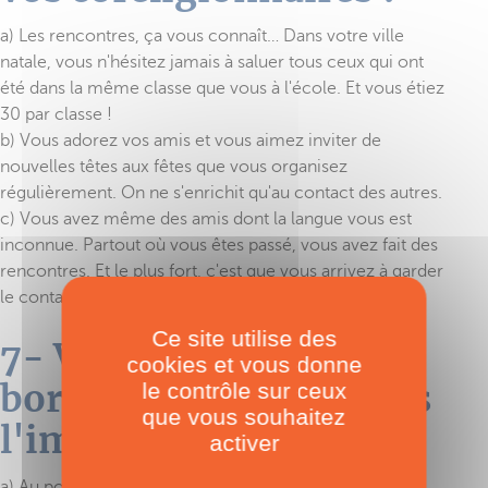
a) Les rencontres, ça vous connaît… Dans votre ville
natale, vous n'hésitez jamais à saluer tous ceux qui ont
été dans la même classe que vous à l'école. Et vous étiez
30 par classe !
b) Vous adorez vos amis et vous aimez inviter de
nouvelles têtes aux fêtes que vous organisez
régulièrement. On ne s'enrichit qu'au contact des autres.
c) Vous avez même des amis dont la langue vous est
inconnue. Partout où vous êtes passé, vous avez fait des
rencontres. Et le plus fort, c'est que vous arrivez à garder
le contact.
Ce site utilise des
7- Votre future vie à
cookies et vous donne
bord de votre cata, vous
le contrôle sur ceux
que vous souhaitez
l'imaginez :
activer
a) Au port. Vous adorez l'ambiance des marinas et les