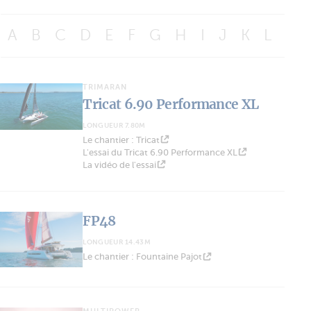
A
B
C
D
E
F
G
H
I
J
K
L
M
TRIMARAN
Tricat 6.90 Performance XL
LONGUEUR 7.80M
Le chantier : Tricat
L'essai du Tricat 6.90 Performance XL
La vidéo de l'essai
FP48
LONGUEUR 14.43M
Le chantier : Fountaine Pajot