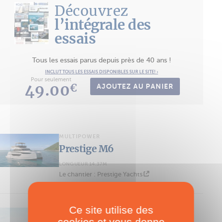
Découvrez
l’intégrale des
essais
Tous les essais parus depuis près de 40 ans !
INCLUT TOUS LES ESSAIS DISPONIBLES SUR LE SITE! ›
Pour seulement
49.00
€
AJOUTEZ AU PANIER
MULTIPOWER
Prestige M6
LONGUEUR 14.37M
Le chantier : Prestige Yachts
Ce site utilise des
MULTIPOWER
cookies et vous donne