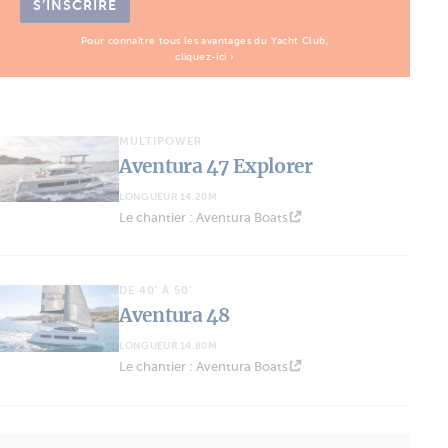
S’INSCRIRE
Pour connaître tous les avantages du Yacht Club,
cliquez-ici ›
MULTIPOWER
Aventura 47 Explorer
LONGUEUR 14.20M
Le chantier : Aventura Boats
DE 40' À 50'
Aventura 48
LONGUEUR 14.80M
Le chantier : Aventura Boats