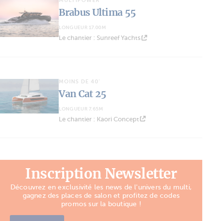
MULTIPOWER
Brabus Ultima 55
LONGUEUR 17.00M
Le chantier : Sunreef Yachts
MOINS DE 40'
Van Cat 25
LONGUEUR 7.65M
Le chantier : Kaori Concept
Inscription Newsletter
Découvrez en exclusivité les news de l'univers du multi,
gagnez des places de salon et profitez de codes
promos sur la boutique !