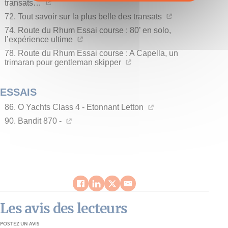
transats…
72. Tout savoir sur la plus belle des transats
74. Route du Rhum Essai course : 80’ en solo,
l’expérience ultime
78. Route du Rhum Essai course : A Capella, un
trimaran pour gentleman skipper
ESSAIS
86. O Yachts Class 4 - Etonnant Letton
90. Bandit 870 -
Les avis des lecteurs
POSTEZ UN AVIS