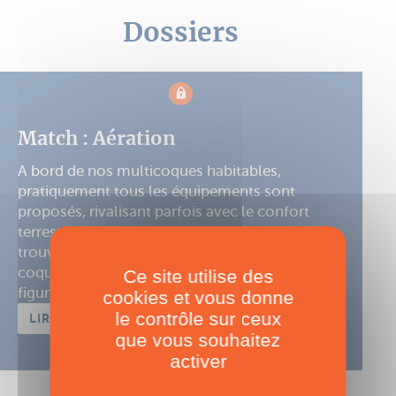
Dossiers
Match : Aération
A bord de nos multicoques habitables,
pratiquement tous les équipements sont
proposés, rivalisant parfois avec le confort
terrestre. Si un réchaud ou le réfrigérateur
trouve forcément leur place dans toutes les
coques de plus 30 pieds, l’air conditionné ne
Ce site utilise des
figure pas systématiquement sur ...
cookies et vous donne
le contrôle sur ceux
LIRE LE DOSSIER
que vous souhaitez
activer