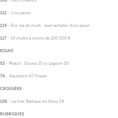
100
- Les croiseurs
112
- L’occasion
114
- B.a.-ba du multi : bien acheter d’occasion
117
- 10 multis à moins de 100 000 €
ESSAIS
52
- Match : Excess 15 vs Lagoon 50
76
- Nautitech 47 Power
CROISIÈRE
106
- La mer Baltique en Astus 24
RUBRIQUES