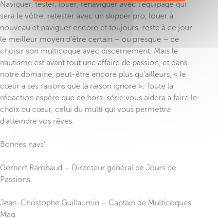
Naviguer, tester, louer, renaviguer avec l’équipage qui
sera le vôtre, retester avec un skipper pro, louer à
nouveau et naviguer encore et toujours, reste à ce jour
le meilleur moyen d’être certain – ou presque – de
choisir son multicoque avec discernement. Mais le
nautisme est avant tout une affaire de passion, et dans
notre domaine, peut-être encore plus qu’ailleurs, « le
cœur a ses raisons que la raison ignore ». Toute la
rédaction espère que ce hors-série vous aidera à faire le
choix du cœur, celui du multi qui vous permettra
d’atteindre vos rêves.
Bonnes navs’.
Gerbert Rambaud – Directeur général de Jours de
Passions
Jean-Christophe Guillaumin – Captain de Multicoques
Mag