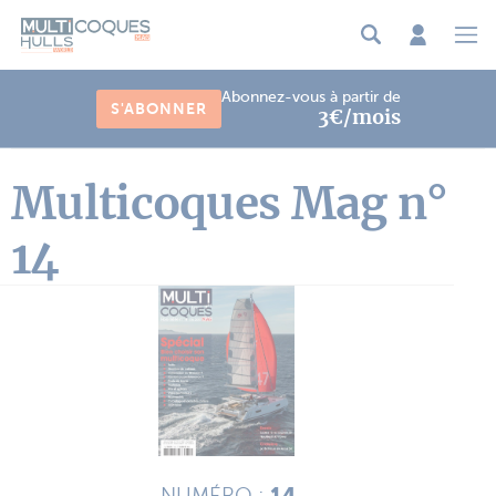
Panneau de gestion des cookies
Abonnez-vous à partir de
S'ABONNER
3€/mois
Multicoques Mag n°
14
14
NUMÉRO :