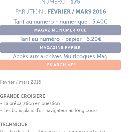
175
NUMÉRO :
FÉVRIER / MARS 2016
PARUTION :
Tarif au numéro - numérique : 5.40€
MAGAZINE NUMÉRIQUE
Tarif au numéro - papier : 6.20€
MAGAZINE PAPIER
Accès aux archives Multicoques Mag
LES ARCHIVES
Février / mars 2016
GRANDE CROISIERE
- La préparation en question
- Les bons plans d'un navigateur au long cours
TECHNIQUE
B.a.-ba du cata : fabriquez vous-même une herse à