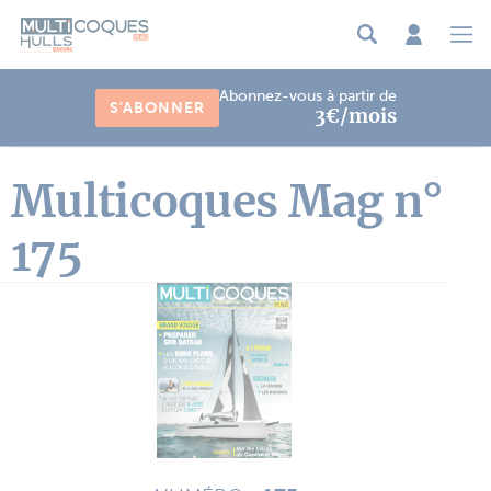
Panneau de gestion des cookies
Abonnez-vous à partir de
S'ABONNER
3€/mois
Multicoques Mag n°
175