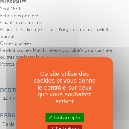
RUBRIQUES
Spot 16/9
Echos des pontons
Chantiers du monde
Rencontre : Jimmy Cornell, l'organisateur de la Multi-
Transat
Cartes postales
Le Multicoques Match : êtes-vous plutôt cata spartiate
ou très confortable ?
Petites annonces
Ce site utilise des
cookies et vous donne
le contrôle sur ceux
DESTINATIONS
que vous souhaitez
44. Les Bahamas, 700 îles rien que pour vous…
activer
ESSAIS
Tout accepter
Bahia 46
Tout refuser