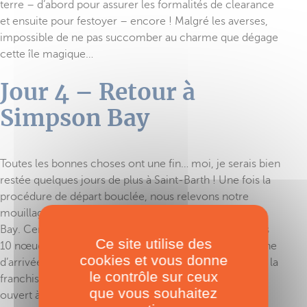
terre – d’abord pour assurer les formalités de clearance
et ensuite pour festoyer – encore ! Malgré les averses,
impossible de ne pas succomber au charme que dégage
cette île magique…
Jour 4 – Retour à
Simpson Bay
Toutes les bonnes choses ont une fin… moi, je serais bien
restée quelques jours de plus à Saint-Barth ! Une fois la
procédure de départ bouclée, nous relevons notre
mouillage et progressons à bonne allure vers Simpson
Bay. Certains concurrents sous spi tiennent en effet les
Ce site utilise des
10 nœuds, et notre objectif est bien sûr d’assurer la ligne
cookies et vous donne
d’arrivée. Nous avons fait en sorte que les concurrents la
le contrôle sur ceux
franchissent au plus tard à 13h30, car le pont levant est
que vous souhaitez
ouvert à 14 h, puis bien plus tard dans l’après-midi.