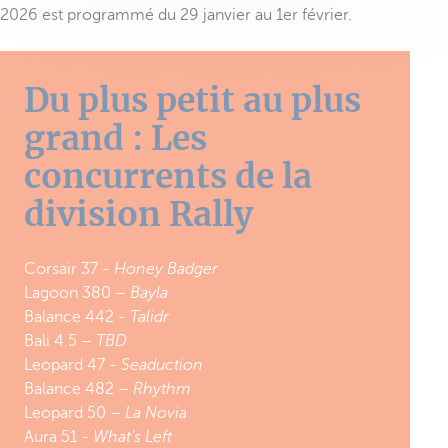
2026 est programmé du 29 janvier au 1er février.
Du plus petit au plus
grand : Les
concurrents de la
division Rally
Corsair 37 -
Honey Badger
Lagoon 380 –
Bayla
Balance 442 -
Talidr
Bali 4.5 –
TBD
Leopard 47 -
Seaduction
Balance 482 –
Rhythm
Leopard 50 –
La Novia
Aura 51 -
What’s Left