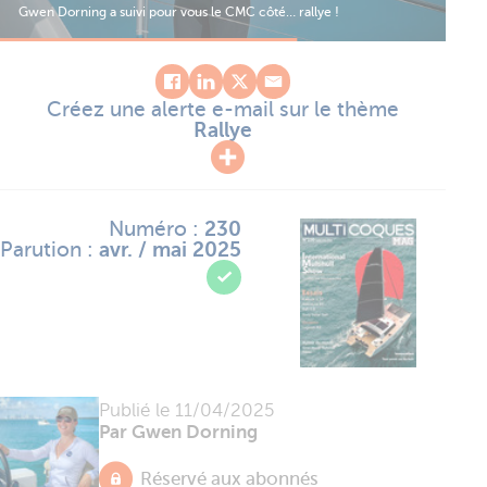
ancien habitué de la division Race.
Amb
Créez une alerte e-mail sur le thème
Rallye
Numéro :
230
Parution :
avr. / mai 2025
Publié le
11/04/2025
Par Gwen Dorning
Réservé aux abonnés