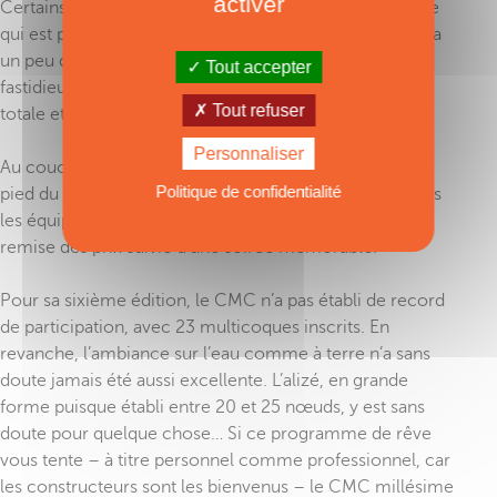
activer
Certains multicoques préfèrent rester à l’extérieur – ce
qui est parfait pour se baigner, par exemple – mais il y a
un peu de houle et le débarquement en annexe est
Tout accepter
fastidieux. Mouiller dans le lagon offre une tranquillité
Tout refuser
totale et un accès à terre plus aisé.
Personnaliser
Au coucher du soleil, l’ambiance monte d’un cran au
Politique de confidentialité
pied du Yacht-Club ; c’est dans la grande tente que tous
les équipages et organisateurs se retrouvent pour une
remise des prix suivie d’une soirée mémorable.
Pour sa sixième édition, le CMC n’a pas établi de record
de participation, avec 23 multicoques inscrits. En
revanche, l’ambiance sur l’eau comme à terre n’a sans
doute jamais été aussi excellente. L’alizé, en grande
forme puisque établi entre 20 et 25 nœuds, y est sans
doute pour quelque chose… Si ce programme de rêve
vous tente – à titre personnel comme professionnel, car
les constructeurs sont les bienvenus – le CMC millésime