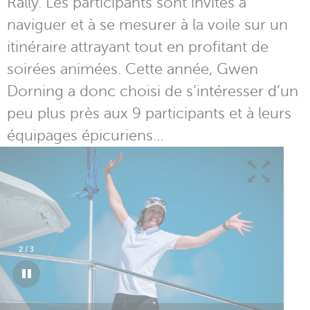
Rally. Les participants sont invités à
naviguer et à se mesurer à la voile sur un
itinéraire attrayant tout en profitant de
soirées animées. Cette année, Gwen
Dorning a donc choisi de s’intéresser d’un
peu plus près aux 9 participants et à leurs
équipages épicuriens…
3
/
3
Le Corsair 37 Honey Badger était le seul trimaran inscrit dans la
division Rally. Devant ses trois étraves, le Leopard 50 La Novia,