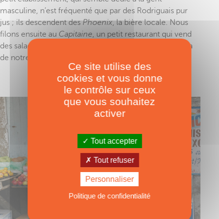
masculine, n’est fréquenté que par des Rodriguais pur
jus ; ils descendent des
Phoenix
, la bière locale. Nous
filons ensuite au
Capitaine
, un petit restaurant qui vend
des salades et des currys d’ourites. Cela nous changera
de notre régime alimentaire du large !
Ce site utilise des
cookies et vous donne
le contrôle sur ceux
que vous souhaitez
activer
Tout accepter
Tout refuser
Personnaliser
Politique de confidentialité