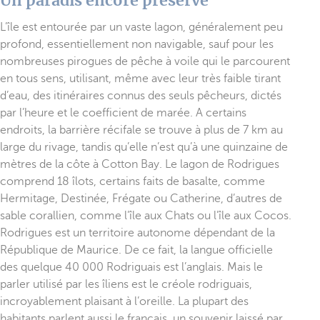
Un paradis encore préservé
L’île est entourée par un vaste lagon, généralement peu
profond, essentiellement non navigable, sauf pour les
nombreuses pirogues de pêche à voile qui le parcourent
en tous sens, utilisant, même avec leur très faible tirant
d’eau, des itinéraires connus des seuls pêcheurs, dictés
par l’heure et le coefficient de marée. A certains
endroits, la barrière récifale se trouve à plus de 7 km au
large du rivage, tandis qu’elle n’est qu’à une quinzaine de
mètres de la côte à Cotton Bay. Le lagon de Rodrigues
comprend 18 îlots, certains faits de basalte, comme
Hermitage, Destinée, Frégate ou Catherine, d’autres de
sable corallien, comme l’île aux Chats ou l’île aux Cocos.
Rodrigues est un territoire autonome dépendant de la
République de Maurice. De ce fait, la langue officielle
des quelque 40 000 Rodriguais est l’anglais. Mais le
parler utilisé par les îliens est le créole rodriguais,
incroyablement plaisant à l’oreille. La plupart des
habitants parlent aussi le français, un souvenir laissé par