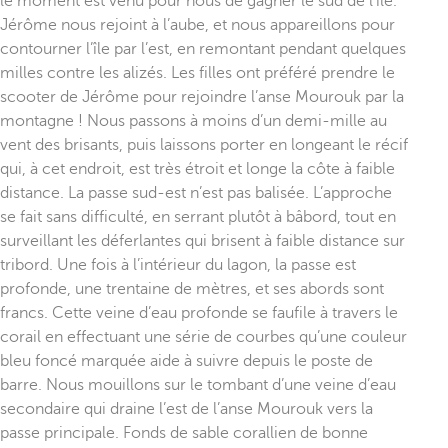
le moment est venu pour nous de gagner le sud de l’île.
Jérôme nous rejoint à l’aube, et nous appareillons pour
contourner l’île par l’est, en remontant pendant quelques
milles contre les alizés. Les filles ont préféré prendre le
scooter de Jérôme pour rejoindre l’anse Mourouk par la
montagne ! Nous passons à moins d’un demi-mille au
vent des brisants, puis laissons porter en longeant le récif
qui, à cet endroit, est très étroit et longe la côte à faible
distance. La passe sud-est n’est pas balisée. L’approche
se fait sans difficulté, en serrant plutôt à bâbord, tout en
surveillant les déferlantes qui brisent à faible distance sur
tribord. Une fois à l’intérieur du lagon, la passe est
profonde, une trentaine de mètres, et ses abords sont
francs. Cette veine d’eau profonde se faufile à travers le
corail en effectuant une série de courbes qu’une couleur
bleu foncé marquée aide à suivre depuis le poste de
barre. Nous mouillons sur le tombant d’une veine d’eau
secondaire qui draine l’est de l’anse Mourouk vers la
passe principale. Fonds de sable corallien de bonne