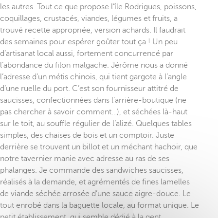
les autres. Tout ce que propose l’île Rodrigues, poissons,
coquillages, crustacés, viandes, légumes et fruits, a
trouvé recette appropriée, version achards. Il faudrait
des semaines pour espérer goûter tout ça ! Un peu
d’artisanat local aussi, fortement concurrencé par
l’abondance du filon malgache. Jérôme nous a donné
l’adresse d’un métis chinois, qui tient gargote à l’angle
d’une ruelle du port. C’est son fournisseur attitré de
saucisses, confectionnées dans l’arrière-boutique (ne
pas chercher à savoir comment…), et séchées là-haut
sur le toit, au souffle régulier de l’alizé. Quelques tables
simples, des chaises de bois et un comptoir. Juste
derrière se trouvent un billot et un méchant hachoir, que
notre tavernier manie avec adresse au ras de ses
phalanges. Je commande des sandwiches saucisses,
réalisés à la demande, et agrémentés de fines lamelles
de viande séchée arrosée d’une sauce aigre-douce. Le
tout enrobé dans la baguette locale, au format unique. Le
petit établissement, qui semble dédié à la gent