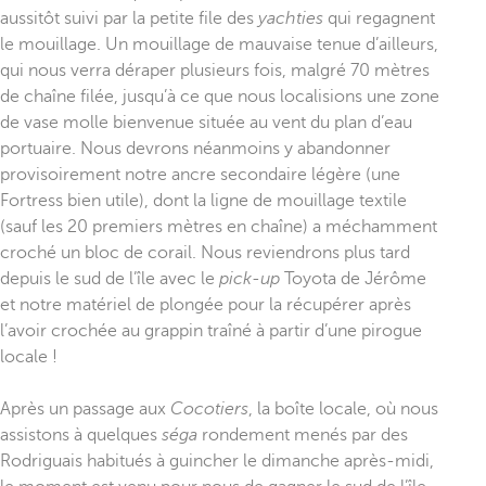
aussitôt suivi par la petite file des
yachties
qui regagnent
le mouillage. Un mouillage de mauvaise tenue d’ailleurs,
qui nous verra déraper plusieurs fois, malgré 70 mètres
de chaîne filée, jusqu’à ce que nous localisions une zone
de vase molle bienvenue située au vent du plan d’eau
portuaire. Nous devrons néanmoins y abandonner
provisoirement notre ancre secondaire légère (une
Fortress bien utile), dont la ligne de mouillage textile
(sauf les 20 premiers mètres en chaîne) a méchamment
croché un bloc de corail. Nous reviendrons plus tard
depuis le sud de l’île avec le
pick-up
Toyota de Jérôme
et notre matériel de plongée pour la récupérer après
l’avoir crochée au grappin traîné à partir d’une pirogue
locale !
Après un passage aux
Cocotiers
, la boîte locale, où nous
assistons à quelques
séga
rondement menés par des
Rodriguais habitués à guincher le dimanche après-midi,