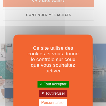
VOIR MON PANIER
CONTINUER MES ACHATS
Ce site utilise des
cookies et vous donne
le contrôle sur ceux
que vous souhaitez
activer
Tout accepter
Tout refuser
Personnaliser