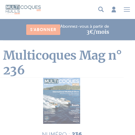
Panneau de gestion des cookies
Abonnez-vous à partir de
S'ABONNER
3€/mois
Multicoques Mag n°
236
236
NUMÉRO :