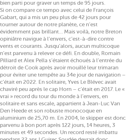
bien parti pour graver un temps de 95 jours.
Si on compare ce tempo avec celui de François
Gabart, qui a mis un peu plus de 42 jours pour
tourner autour de notre planète, ce n’est
évidemment pas brillant… Mais voilà, notre Breton
opiniâtre navigue à l’envers, c’est-à-dire contre
vents et courants. Jusqu’alors, aucun multicoque
n’est parvenu à relever ce défi. En double, Romain
Pilliard et Alex Pella s’étaient échoués à l’entrée du
détroit de Cook après avoir mouillé leur trimaran
pour éviter une tempête au 34e jour de navigation –
c’était en 2022. En solitaire, Yves Le Blévec avait
chaviré peu après le cap Horn – c’était en 2017. Le «
vrai » record du tour du monde à l’envers, en
solitaire et sans escale, appartient à Jean-Luc Van
Den Heede et son robuste monocoque en
aluminium de 25,70 m. En 2004, le skipper est donc
parvenu à bon port après 122 jours, 14 heures, 3
minutes et 49 secondes. Un record resté imbattu
pendant 22 ans ! Guirec Soudée devrait donc