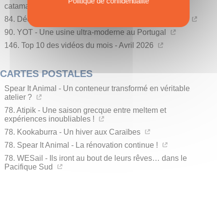
Politique de confidentialité
catamarans et aux trimarans, à voile et à moteur !
84. Découvrir New York… - En catamaran sinon rien !
90. YOT - Une usine ultra-moderne au Portugal
146. Top 10 des vidéos du mois - Avril 2026
CARTES POSTALES
Spear It Animal - Un conteneur transformé en véritable
atelier ?
78. Atipik - Une saison grecque entre meltem et
expériences inoubliables !
78. Kookaburra - Un hiver aux Caraïbes
78. Spear It Animal - La rénovation continue !
78. WESail - Ils iront au bout de leurs rêves… dans le
Pacifique Sud