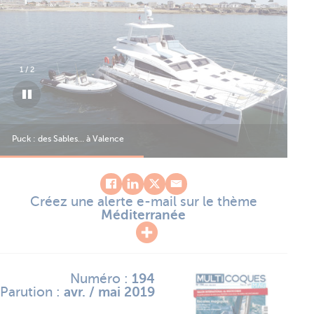
1
/
2
Puck : des Sables… à Valence
Puc
Créez une alerte e-mail sur le thème
Méditerranée
Numéro :
194
Parution :
avr. / mai 2019