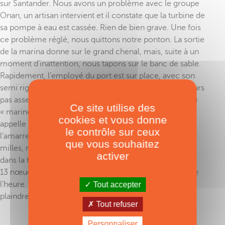
sur Santander. Nous avons un problème avec le groupe
Onan, un artisan intervient et il constate que la turbine de
sa pompe à eau est cassée. Rien de bien grave. Une fois
ce problème réglé, nous quittons notre ponton. La sortie
de la marina donne sur le grand chenal, mais, suite à un
moment d’inattention, nous tapons sur le banc de sable.
Rapidement, l’employé du port est sur place, avec son
semi rigide. Marche avant, marche arrière, mais toujours
pas assez d’eau pour se libérer. J’envoie une amarre au
Ce site utilise des
« marinero », mais celle-ci se prend dans l’hélice. Il
cookies et vous donne
appelle le plongeur du port, rapidement il dégage
le contrôle sur ceux
l’amarre et nous repartons. Ouf ! Sur ces 500 premiers
que vous souhaitez
milles, notre vitesse moyenne a été de 10 nœuds, sauf
activer
dans la traversée du golfe, où nous avons poussé à
13 nœuds. A 10 nœuds, les moteurs avalent 30 litres de
l’heure. Nous étions prévenus, et il ne faut pas se
Tout accepter
plaindre.
Tout refuser
Personnaliser