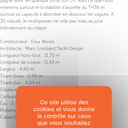
gagne donc en quelque sorte 100 ch. Mais ce que nous
retenons surtout et la stabilité d’assiette du TH36 et
surtout sa capacité à absorber en douceur les vagues. A
30 nœuds, le multipower ne vole pas mais se joue
littéralement du clapot.
Constructeur : Four Winns
Architecte : Marc Lombard Yacht Design
Longueur hors-tout : 11,70 m
Longueur de coque : 11,42 m
Largeur : 4,40 m
Tirant d’eau : 0,98 m
Tirant d'air : 4,24 m
Déplacement : 7,24 t
Carburant : 2 x 465 l
Ce site utilise des
Eau : 2 x 95 l
cookies et vous donne
Motorisation : 2 x HB 300/350 ch
le contrôle sur ceux
Capacité CE : B8/C12
que vous souhaitez