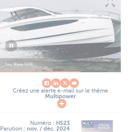
2
/
3
Four Winns TH36
Fou
Créez une alerte e-mail sur le thème
Multipower
Numéro :
HS23
Parution :
nov. / déc. 2024