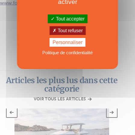
activer
www.fourwinns.com
Tout accepter
TAGS :
TH36
,
Four Winns
,
Multipower
Tout refuser
Personnaliser
Politique de confidentialité
Articles les plus lus dans cette
catégorie
VOIR TOUS LES ARTICLES