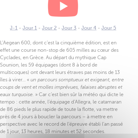
J-1
-
Jour 1
-
Jour 2
-
Jour 3
-
Jour 4
-
Jour 5
L’Aegean 600, dont c’est la cinquième édition, est en
effet une course non-stop de 605 milles au cœur des
Cyclades, en Grèce. Au départ du mythique Cap
Sounion, les 59 équipages (dont 8 à bord de
multicoques) ont devant leurs étraves pas moins de 13
îles à virer… «
un parcours somptueux et exigeant, entre
coups de vent et molles imprévues, falaises abruptes et
eaux turquoise.
» Car c’est bien sûr la météo qui dicte le
tempo : cette année, l’équipage d’Allegra, le catamaran
de 86 pieds le plus rapide de toute la flotte, va mettre
près de 4 jours à boucler la parcours – à mettre en
perspective avec le record de l’épreuve établi l’an passé
de 1 jour, 13 heures, 18 minutes et 52 secondes.