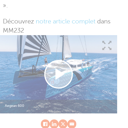
».
Découvrez
notre article complet
dans
MM232
Aegean 600