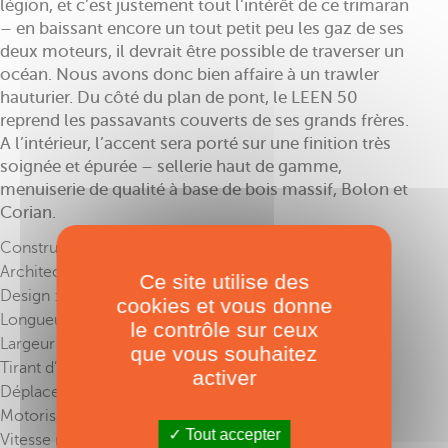
légion, et c’est justement tout l’intérêt de ce trimaran
– en baissant encore un tout petit peu les gaz de ses
deux moteurs, il devrait être possible de traverser un
océan. Nous avons donc bien affaire à un trawler
hauturier. Du côté du plan de pont, le LEEN 50
reprend les passavants couverts de ses grands frères.
A l’intérieur, l’accent sera porté sur une finition très
soignée et épurée – sellerie haut de gamme,
menuiserie de qualité à base de bois massif, Bolon et
Corian.
Constructeur : LEEN Trimarans
Architecte : Bernard Nivelt
Ce site utilise des
Design : Pierre Frutschi
cookies et vous donne
Longueur : 15,24 m
le contrôle sur ceux
Largeur : 8,50 m
que vous souhaitez
Tirant d’eau : 1,15 m
activer
Déplacement lège : 20 t
Motorisation : 2 x 110/150 CV
Tout accepter
Vitesse max : 14 nœuds