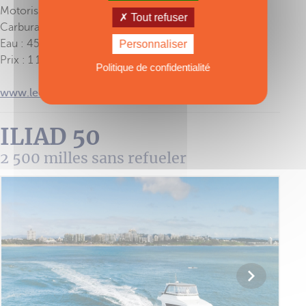
Motorisation hybride : en cours d’étude
Tout refuser
Carburant : 3 100 l
Eau : 450 l
Personnaliser
Prix : 1 150 000 € HT
Politique de confidentialité
www.leen-trimarans.com
ILIAD 50
2 500 milles sans refueler