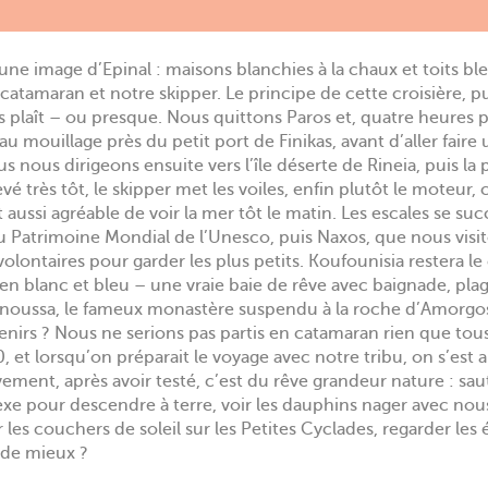
ne image d’Epinal : maisons blanchies à la chaux et toits bl
catamaran et notre skipper. Le principe de cette croisière, 
s plaît – ou presque. Nous quittons Paros et, quatre heures p
t au mouillage près du petit port de Finikas, avant d’aller faire
 nous dirigeons ensuite vers l’île déserte de Rineia, puis la 
é très tôt, le skipper met les voiles, enfin plutôt le moteur, ca
t aussi agréable de voir la mer tôt le matin. Les escales se su
 au Patrimoine Mondial de l’Unesco, puis Naxos, que nous visit
s volontaires pour garder les plus petits. Koufounisia restera 
ge en blanc et bleu – une vraie baie de rêve avec baignade, pl
chinoussa, le fameux monastère suspendu à la roche d’Amorgo
nirs ? Nous ne serions pas partis en catamaran rien que tous 
0, et lorsqu’on préparait le voyage avec notre tribu, on s’est 
vement, après avoir testé, c’est du rêve grandeur nature : sau
exe pour descendre à terre, voir les dauphins nager avec nous 
r les couchers de soleil sur les Petites Cyclades, regarder les 
 de mieux ?