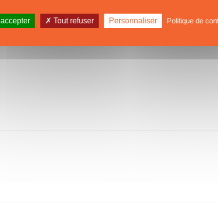
re 2
Palm Pleasure 2
Une transat à bord d’un day-charter ! - Episode 8
 accepter
Tout refuser
Personnaliser
Politique de conf