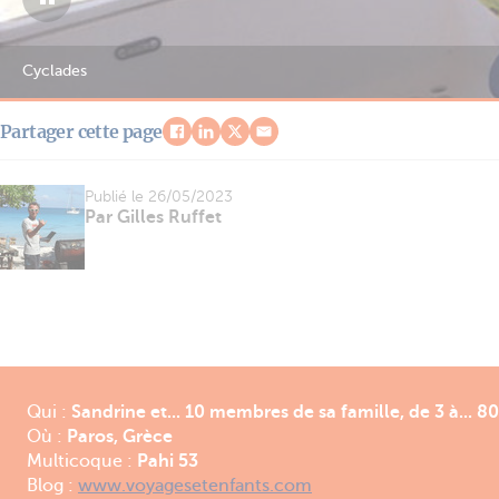
Cyclades
Partager cette page
Publié le
26/05/2023
Par Gilles Ruffet
Qui :
Sandrine et... 10 membres de sa famille, de 3 à... 8
Où :
Paros, Grèce
Multicoque :
Pahi 53
Blog :
www.voyagesetenfants.com