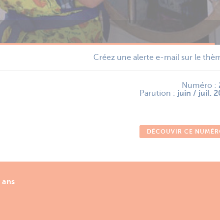
Créez une alerte e-mail sur le th
Numéro :
Parution :
juin / juil. 
DÉCOUVIR CE NUMÉ
0 ans