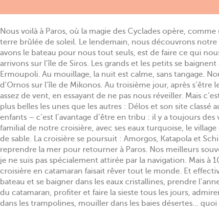
Nous voilà à Paros, où la magie des Cyclades opère, comme u
terre brûlée de soleil. Le lendemain, nous découvrons notre 
avons le bateau pour nous tout seuls, est de faire ce qui nou
arrivons sur l’île de Siros. Les grands et les petits se baignen
Ermoupoli. Au mouillage, la nuit est calme, sans tangage. Nous
d’Ornos sur l’île de Mikonos. Au troisième jour, après s’être lev
assez de vent, en essayant de ne pas nous réveiller. Mais c’es
plus belles les unes que les autres : Délos et son site classé
enfants – c’est l’avantage d’être en tribu : il y a toujours de
familial de notre croisière, avec ses eaux turquoise, le villa
de sable. La croisière se poursuit : Amorgos, Katapola et S
reprendre la mer pour retourner à Paros. Nos meilleurs souve
je ne suis pas spécialement attirée par la navigation. Mais à 1
croisière en catamaran faisait rêver tout le monde. Et effecti
bateau et se baigner dans les eaux cristallines, prendre l’ann
du catamaran, profiter et faire la sieste tous les jours, admire
dans les trampolines, mouiller dans les baies désertes… quoi