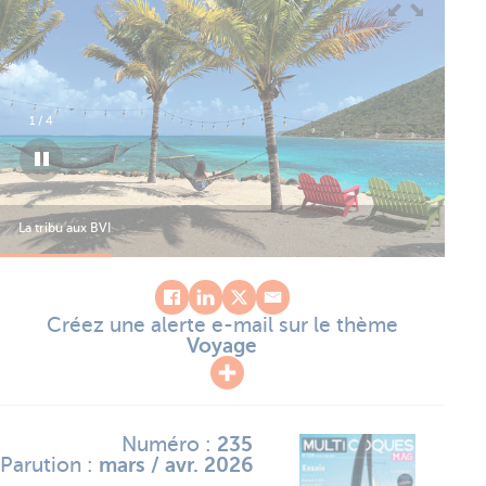
1
/
4
La tribu aux BVI
La 
Créez une alerte e-mail sur le thème
Voyage
Numéro :
235
Parution :
mars / avr. 2026