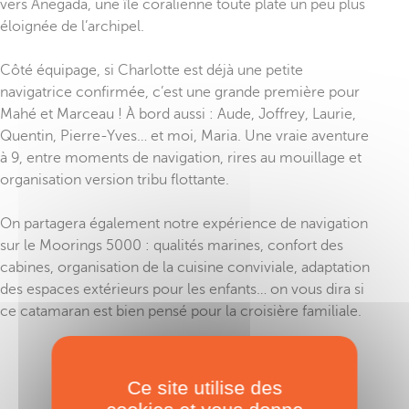
vers Anegada, une île coralienne toute plate un peu plus
éloignée de l’archipel.
Côté équipage, si Charlotte est déjà une petite
navigatrice confirmée, c’est une grande première pour
Mahé et Marceau ! À bord aussi : Aude, Joffrey, Laurie,
Quentin, Pierre-Yves… et moi, Maria. Une vraie aventure
à 9, entre moments de navigation, rires au mouillage et
organisation version tribu flottante.
On partagera également notre expérience de navigation
sur le Moorings 5000 : qualités marines, confort des
cabines, organisation de la cuisine conviviale, adaptation
des espaces extérieurs pour les enfants… on vous dira si
ce catamaran est bien pensé pour la croisière familiale.
TAGS :
Voyage
,
Îles Vierges Britanniques
Ce site utilise des