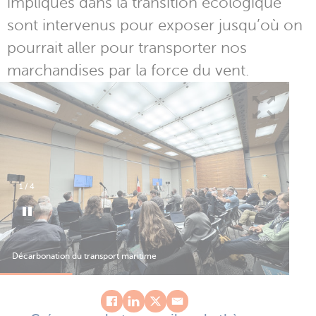
impliqués dans la transition écologique
sont intervenus pour exposer jusqu’où on
pourrait aller pour transporter nos
marchandises par la force du vent.
1
/
4
Décarbonation du transport maritime
Déc