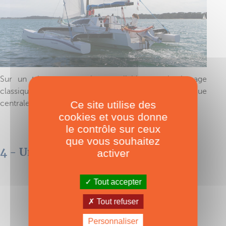
Sur un trimaran avec bras repliables, un haubanage
classique avec cadènes sur le pavois de la coque
Ce site utilise des
centrale est doublé par deux galhaubans réglables.
cookies et vous donne
le contrôle sur ceux
que vous souhaitez
4 - Un demi-profil de cintre
activer
Tout accepter
Tout refuser
Personnaliser