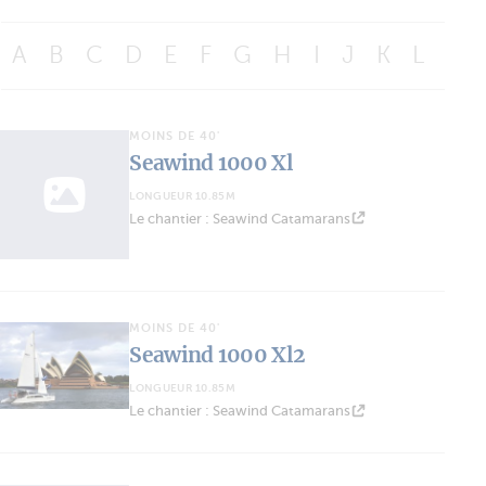
A
B
C
D
E
F
G
H
I
J
K
L
M
MOINS DE 40'
Seawind 1000 Xl
LONGUEUR 10.85M
Le chantier : Seawind Catamarans
MOINS DE 40'
Seawind 1000 Xl2
LONGUEUR 10.85M
Le chantier : Seawind Catamarans