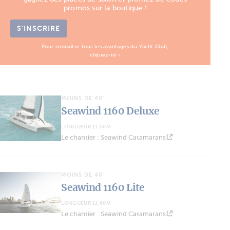
promos sur la boutique !
S’INSCRIRE
Pour connaître tous les avantages du Yacht Club,
cliquez-ici ›
MOINS DE 40'
Seawind 1160 Deluxe
LONGUEUR 11.60M
Le chantier : Seawind Catamarans
MOINS DE 40'
Seawind 1160 Lite
LONGUEUR 11.60M
Le chantier : Seawind Catamarans