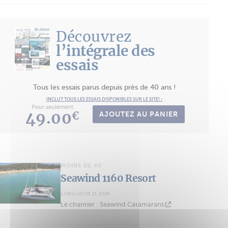
Découvrez
l’intégrale des
essais
Tous les essais parus depuis près de 40 ans !
INCLUT TOUS LES ESSAIS DISPONIBLES SUR LE SITE! ›
Pour seulement
49.00
€
AJOUTEZ AU PANIER
MOINS DE 40'
Seawind 1160 Resort
LONGUEUR 11.60M
Le chantier : Seawind Catamarans