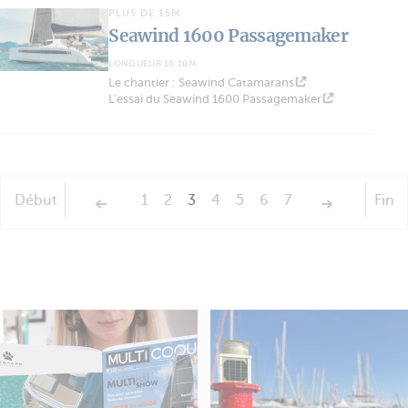
PLUS DE 15M
Seawind 1600 Passagemaker
LONGUEUR 16.10M
Le chantier : Seawind Catamarans
L'essai du Seawind 1600 Passagemaker
Début
1
2
3
4
5
6
7
Fin