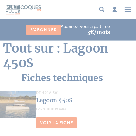
Panneau de gestion des cookies
Abonnez-vous à partir de
S'ABONNER
3€/mois
Tout sur : Lagoon
450S
Fiches techniques
DE 40' À 50'
Lagoon 450S
LONGUEUR 13.96M
VOIR LA FICHE