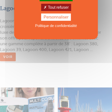
Lagoon Catamarans
Tout refuser
Personnaliser
Lagoon est leader mondial des catamarans de
Politique de confidentialité
croisière à voile. Constructeur de catamarans de
luxe depuis 1984, le chantier ne cesse de développer
son offre pour répondre à toutes vos attentes avec
une gamme complète à partir de 38’ : Lagoon 380,
Lagoon 39, Lagoon 400, Lagoon 421, Lagoon ...
VOIR