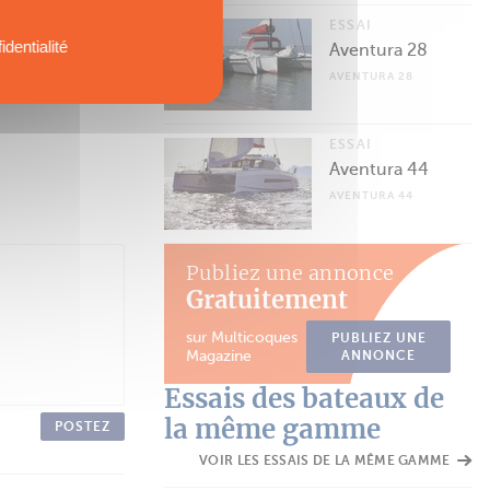
ESSAI
identialité
Aventura 28
AVENTURA 28
ESSAI
Aventura 44
AVENTURA 44
Publiez une annonce
Gratuitement
sur Multicoques
PUBLIEZ UNE
Magazine
ANNONCE
Essais des bateaux de
la même gamme
POSTEZ
VOIR LES ESSAIS DE LA MÊME GAMME