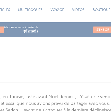
TICLES
MULTICOQUES
VOYAGE
VIDÉOS
BOUTIQUE
Abonnez-vous à partir de
R
S'INSCR
3€/mois
e, en Tunisie, juste avant Noël dernier ; c’était une ve
et essai que nous avions prévu de partager avec vous,
t Sedan – avant de s’attaquer à la dernière déclinaiso