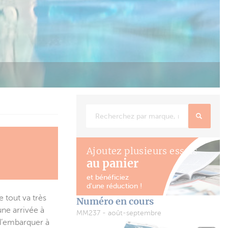
Ajoutez plusieurs essais
au panier
et bénéficiez
d'une réduction !
e tout va très
Numéro en cours
une arrivée à
MM237 - août-septembre
 d’embarquer à