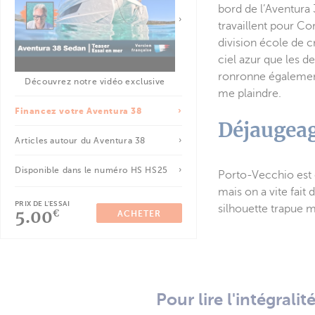
bord de l’Aventura 
travaillent pour Co
division école de c
ciel azur que les 
ronronne également
Découvrez notre vidéo exclusive
me plaindre.
Financez votre Aventura 38
Déjaugeag
Articles autour du Aventura 38
Disponible dans le numéro HS HS25
Porto-Vecchio est e
mais on a vite fait 
PRIX DE L'ESSAI
silhouette trapue ma
5.00
€
ACHETER
Pour lire l'intégrali