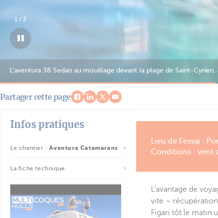
2
/
3
La vitesse optimale de croisière est de 15 à 17 nœuds, un peu aprè
Partager cette page
Infos pratiques
Lieu de l’essai : P
Le chantier :
Aventura Catamarans
Conditions : vent 
La fiche technique
L’avantage de voyag
vite – récupération
Figari tôt le mati