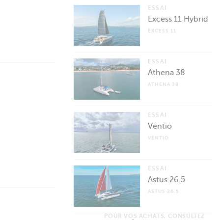
ESSAI
Excess 11 Hybrid
EXCESS 11
ESSAI
Athena 38
ATHENA 38
ESSAI
Ventio
VENTIO
ESSAI
Astus 26.5
ASTUS 26.5
POUR VOS ACHATS, CONSULTEZ