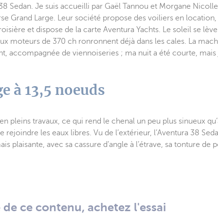
38 Sedan. Je suis accueilli par Gaël Tannou et Morgane Nicoll
rse Grand Large. Leur société propose des voiliers en location,
roisière et dispose de la carte Aventura Yachts. Le soleil se lèv
deux moteurs de 370 ch ronronnent déjà dans les cales. La mach
, accompagnée de viennoiseries ; ma nuit a été courte, mais j
e à 13,5 noeuds
n pleins travaux, ce qui rend le chenal un peu plus sinueux qu
de rejoindre les eaux libres. Vu de l’extérieur, l’Aventura 38 Se
is plaisante, avec sa cassure d’angle à l’étrave, sa tonture de p
té de ce contenu, achetez l'essai