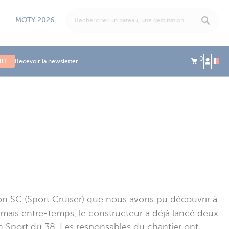
MOTY 2026
0
IRE
Recevoir la newsletter
rsion SC (Sport Cruiser) que nous avons pu découvrir à
 mais entre-temps, le constructeur a déjà lancé deux
n Sport du 38. Les responsables du chantier ont