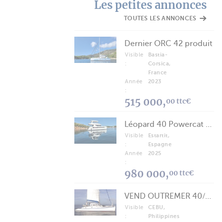
Les petites annonces
TOUTES LES ANNONCES
Dernier ORC 42 produit
Visible
Bastia-
:
Corsica,
France
Année
2023
:
515 000,
00 ttc€
Léopard 40 Powercat 2025
Visible
Estartit,
:
Espagne
Année
2025
:
980 000,
00 ttc€
VEND OUTREMER 40/43 (FREE LANCE)
Visible
CEBU,
:
Philippines