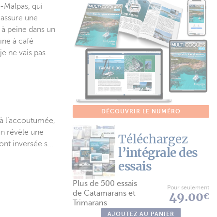
e-Malpas, qui
 assure une
e à peine dans un
ine à café
e ne vais pas
DÉCOUVRIR LE NUMÉRO
’à l’accoutumée,
dan révèle une
Téléchargez
ont inversée s...
l’intégrale des
essais
Plus de 500 essais
Pour seulement
de Catamarans et
49.00
€
Trimarans
AJOUTEZ AU PANIER