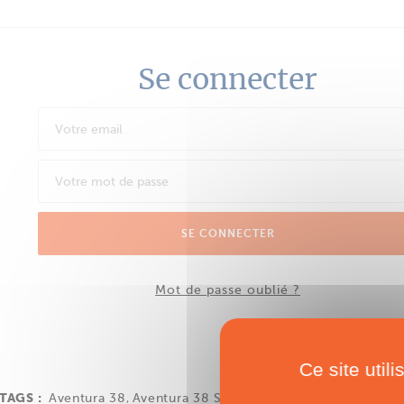
Se connecter
SE CONNECTER
Mot de passe oublié ?
Ce site util
TAGS :
Aventura 38
,
Aventura 38 Sedan
,
Multipower
,
Aventura 