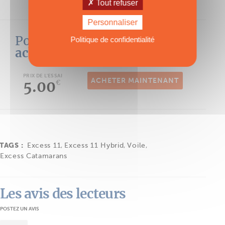
Mot de passe oublié ?
Tout refuser
Personnaliser
Pour lire la suite
Politique de confidentialité
achetez l'essai
PRIX DE L'ESSAI
ACHETER MAINTENANT
5.00
€
TAGS :
Excess 11
,
Excess 11 Hybrid
,
Voile
,
Excess Catamarans
Les avis des lecteurs
POSTEZ UN AVIS