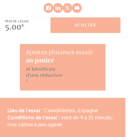
PRIX DE L'ESSAI
5.00
ACHETER
€
Ajoutez plusieurs essais
au panier
et bénéficiez
d'une réduction
!
Lieu de l’essai :
Castelldefels, Espagne
Conditions de l’essai :
vent de 4 à 15 nœuds,
mer calme à peu agitée