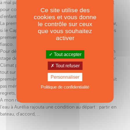
à mal par le mariage (et surtout le voyage de noces), et
Ce site utilise des
pour couronner le tout, nous n’avions pas encore
cookies et vous donne
d’enfants… Mais qu’importe, le cap était donné !
le contrôle sur ceux
La première étape consista à tester mon pied marin, car,
que vous souhaitez
si le Capitaine autoproclamé avait le mal de mer dès les
activer
premiers clapots, le rêve allait vite se transformer en
fiasco.
Pour découvrir ce qu’il en était, je m’inscrivis donc à un
Tout accepter
stage de voile de deux semaines en Bretagne, en février.
Climat polaire, houle peu amène et embruns glacés, le
Tout refuser
tout sur un petit monocoque de 36 pieds : ce fut ma
Personnaliser
première expérience de marin. Bien que la mer ne m’ait
pas ménagé, j’ai adoré ! Pas de mal de mer, pas de
Politique de confidentialité
regrets, et surtout, projet validé !
A mon retour en Alsace, le récit de mes journées sur
l’eau à Aurélia rajouta une condition au départ : partir en
bateau, d’accord, ...