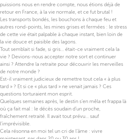
puissions nous en rendre compte, nous étions déjà de
retour en France, à la vie normale, et ce fut brutal !
Les transports bondés, les bouchons à chaque feu et
autres rond-points, les mines grises et fermées : le stress
de cette vie était palpable à chaque instant, bien loin de
la vie douce et paisible des lagons.
Tout semblait si fade, si gris… était-ce vraiment cela la
vie ? Devions-nous accepter notre sort et continuer
ainsi ? Attendre la retraite pour découvrir les merveilles
de notre monde ?
Est-il vraiment judicieux de remettre tout cela « à plus
tard » ? Et si ce « plus tard » ne venait jamais ? Ces
questions torturaient mon esprit.
Quelques semaines après, le destin s’en mêla et frappa là
où ça fait mal : le décès soudain d’un proche,
fraîchement retraité. Il avait tout prévu… sauf
l’imprévisible.
Cela résonna en moi tel un cri de l’âme : vivre
maintenant, pas dans 20 ou 30 ans !