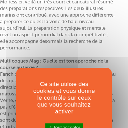
Moitessier, voilà un très court et caricatural résumé
des préparations respectives. Les deux illustres
marins ont contribué, avec une approche différente,
à préparer ce qu’est la voile de haut niveau
aujourd’hui. La préparation physique et mentale
revêt un aspect primordial dans la compétitivité ;
elle accompagne désormais la recherche de la
performance.
Multicoques Mag : Quelle est ton approche de la
course au large ?
Fanch :
Il faut des athlètes assez complets au niveau
des qualités physiques, car l’effort est multi-
Ce site utilise des
directionnel, que ce soit pour monter au mât,
cookies et vous donne
matosser ou wincher. Dans le cas du Trophée Jules
le contrôle sur ceux
Verne, c’est une épreuve qui dure longtemps. Il n’y a
que vous souhaitez
pas d’équivalent dans d’autres sports. L’endurance
activer
est primordiale. Même si ces hommes et femmes
sont durs au mal, il faut être capable d’encaisser les
efforts et les variations d’intensité. C’est pourquoi
Tout accepter