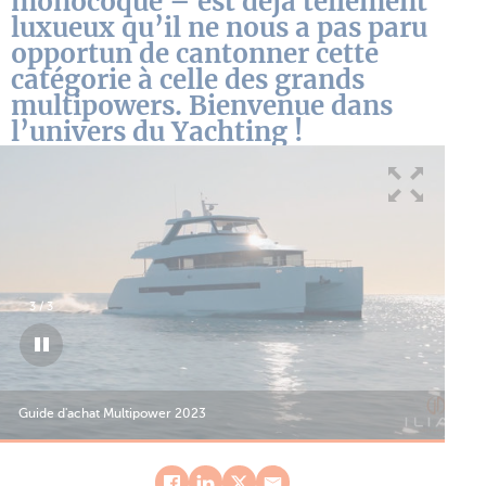
monocoque – est déjà tellement
luxueux qu’il ne nous a pas paru
opportun de cantonner cette
catégorie à celle des grands
multipowers. Bienvenue dans
l’univers du Yachting !
3
/
3
Guide d'achat Multipower 2023
Gui