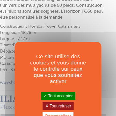
l’univers des multiyachts de 60 pieds. Construction
et finitions sont très soignées. L’Horizon PC60 peut
être personnalisé à la demande.
Constructeur : Horizon Power Catamarans
Longueur : 18,78 m
Largeur : 7,47 m
Tirant d’eau : 1,46 m
Déplacement : 37,86 t
Ce site utilise des
Motorisation : 2 x 705 CV
cookies et vous donne
Carburant : 3 785 l
le contrôle sur ceux
Prix : 3 695 000 US$ HT
que vous souhaitez
activer
www.horizonpowercatamarans.com
ILIAD 62
Tout accepter
Plus de 3 500 milles d’autonomie
Tout refuser