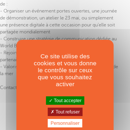
de :
- Organiser un événement portes ouvertes, une journée
de démonstration, un atelier le 23 mai, ou simplement
une présence digitale à cette occasion pour qu’elle soit
partagée mondialement
- Construire une stratégie de communication dédiée au
World Boating Day
- Rejoindre le réseau mondial des ambassadeurs et
Ce site utilise des
partenaires WBD
cookies et vous donne
- Valoriser leurs métiers, leurs équipes et leur passion de
le contrôle sur ceux
la mer
que vous souhaitez
activer
Contact :
marina.jarniat@crusoe-agency.com
Tout accepter
TAGS :
World Boating Day
Tout refuser
Personnaliser