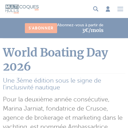
Panneau de gestion des cookies
Abonnez-vous à partir de
S'ABONNER
3€/mois
World Boating Day
2026
Une 3ème édition sous le signe de
l'inclusivité nautique
Pour la deuxième année consécutive,
Marina Jarniat, fondatrice de Crusoe,
agence de brokerage et marketing dans le
yachting, est nommée Ambassadrice