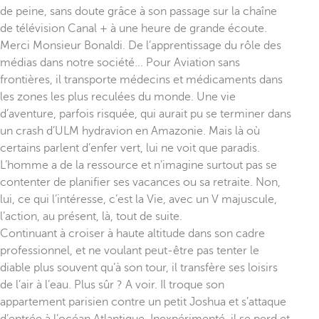
de peine, sans doute grâce à son passage sur la chaîne
de télévision Canal + à une heure de grande écoute.
Merci Monsieur Bonaldi. De l’apprentissage du rôle des
médias dans notre société... Pour Aviation sans
frontières, il transporte médecins et médicaments dans
les zones les plus reculées du monde. Une vie
d’aventure, parfois risquée, qui aurait pu se terminer dans
un crash d’ULM hydravion en Amazonie. Mais là où
certains parlent d’enfer vert, lui ne voit que paradis.
L’homme a de la ressource et n’imagine surtout pas se
contenter de planifier ses vacances ou sa retraite. Non,
lui, ce qui l’intéresse, c’est la Vie, avec un V majuscule,
l’action, au présent, là, tout de suite.
Continuant à croiser à haute altitude dans son cadre
professionnel, et ne voulant peut-être pas tenter le
diable plus souvent qu’à son tour, il transfère ses loisirs
de l’air à l’eau. Plus sûr ? A voir. Il troque son
appartement parisien contre un petit Joshua et s’attaque
d’entrée à l’océan Atlantique. Inexpérimenté, il se perd et