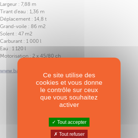
Largeur : 7,88 m
Tirant d’eau : 1,36 m
Déplacement : 14,8 t
Grand-voile : 86 m2
Solent : 47 m2
Carburant : 1 000 l
Eau : 1 120 l
Motorisation : 2 x 45/80 ch
www.bali-catamarans.com
Ce site utilise des
cookies et vous donne
le contrôle sur ceux
TAGS :
Bali Catamarans
,
Bali 4.8
que vous souhaitez
activer
Tout accepter
Tout refuser