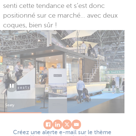
senti cette tendance et s’est donc
positionné sur ce marché… avec deux
coques, bien sûr !
1
/
3
Seaty
Sea
Créez une alerte e-mail sur le thème