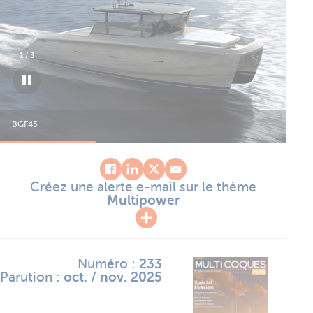
1
/
3
BGF45
BG
Créez une alerte e-mail sur le thème
Multipower
Numéro :
233
Parution :
oct. / nov. 2025