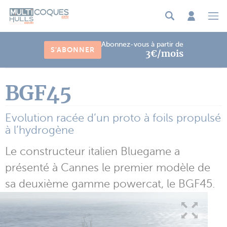
Panneau de gestion des cookies
Abonnez-vous à partir de
S'ABONNER
3€/mois
BGF45
Evolution racée d’un proto à foils propulsé
à l’hydrogène
Le constructeur italien Bluegame a
présenté à Cannes le premier modèle de
sa deuxième gamme powercat, le BGF45.