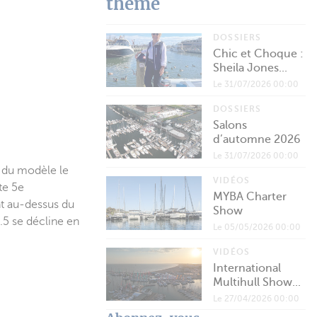
thème
DOSSIERS
Chic et Choque :
Sheila Jones...
Le 31/07/2026 00:00
DOSSIERS
Salons
d’automne 2026
Le 31/07/2026 00:00
t du modèle le
VIDÉOS
te 5e
MYBA Charter
nt au-dessus du
Show
.5 se décline en
Le 05/05/2026 00:00
VIDÉOS
International
Multihull Show...
Le 27/04/2026 00:00