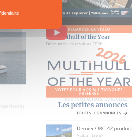
identialité
S LES ARTICLES
REGARDER LA VIDÉO
Le Multihull of the Year
Découvrez les résultats 2026
VIDÉOS
ORC 52.2
Un coursier encore plus séduisant
VOTEZ POUR VOS MULTICOQUES
PRÉFÉRÉS
 XL
POUR VOS ACHATS, CONSULTEZ
Les petites annonces
TOUTES LES ANNONCES
Dernier ORC 42 produit
Visible
Bastia-