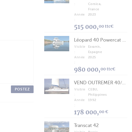
:
Corsica,
France
Année
2023
:
515 000,
00 ttc€
Léopard 40 Powercat 2025
Visible
Estartit,
:
Espagne
Année
2025
:
980 000,
00 ttc€
VEND OUTREMER 40/43 (FREE LANCE)
POSTEZ
Visible
CEBU,
:
Philippines
Année
1992
:
178 000,
00 €
Transcat 42