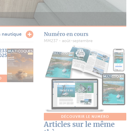
Numéro en cours
n nautique
MM237 - août-septembre
233
2025
O
DÉCOUVRIR LE NUMÉRO
Articles sur le même