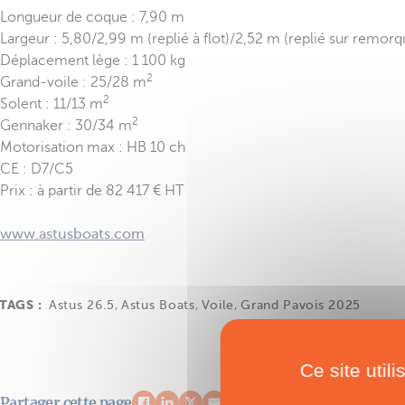
Longueur de coque : 7,90 m
Largeur : 5,80/2,99 m (replié à flot)/2,52 m (replié sur remorq
Déplacement lège : 1 100 kg
2
Grand-voile : 25/28 m
2
Solent : 11/13 m
2
Gennaker : 30/34 m
Motorisation max : HB 10 ch
CE : D7/C5
Prix : à partir de 82 417 € HT
www.astusboats.com
TAGS :
Astus 26.5
,
Astus Boats
,
Voile
,
Grand Pavois 2025
Ce site util
Partager cette page