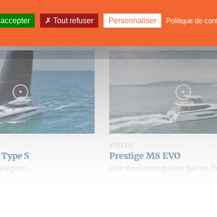
 accepter
Tout refuser
Personnaliser
Politique de conf
VOIR TOU
VIDÉOS
 EVO
Tricat 6.90 Performance
uidée par les Propriétaires
Plus toilé, plus puissant…