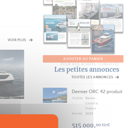
VOIR PLUS
AJOUTER AU PANIER
FICHE TECHNIQUE
POUR VOS ACHATS, CONSULTEZ
Les petites annonces
Sunreef 70 ECO
yacht
TOUTES LES ANNONCES
Dernier ORC 42 produit
Visible
Bastia-
:
Corsica,
France
Année
2023
:
515 000,
00 ttc€