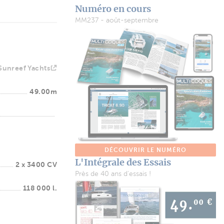
Numéro en cours
MM237 - août-septembre
Sunreef Yachts
49.00m
DÉCOUVRIR LE NUMÉRO
L'Intégrale des Essais
2 x 3400 CV
Près de 40 ans d'essais !
118 000 l.