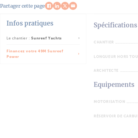
Partager cette page
Infos pratiques
Spécifications
Le chantier :
Sunreef Yachts
CHANTIER
Financez votre 49M Sunreef
Power
LONGUEUR HORS TOU
ARCHITECTE
Equipements
MOTORISATION
RÉSERVOIR DE CARB