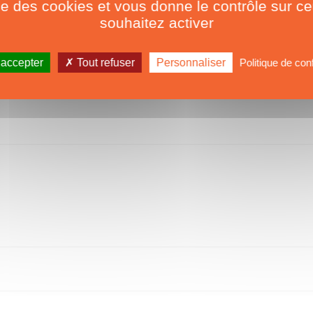
ise des cookies et vous donne le contrôle sur 
souhaitez activer
 accepter
Tout refuser
Personnaliser
Politique de conf