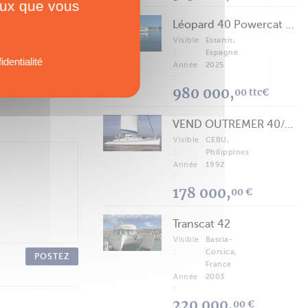
ceux que vous
Léopard 40 Powercat 2025
Visible
Estartit,
:
Espagne
identialité
Année
2025
:
980 000,
00 ttc€
VEND OUTREMER 40/43 (FREE LANCE)
Visible
CEBU,
:
Philippines
Année
1992
:
178 000,
00 €
Transcat 42
Visible
Bastia-
:
Corsica,
POSTEZ
France
Année
2003
:
220 000,
00 €