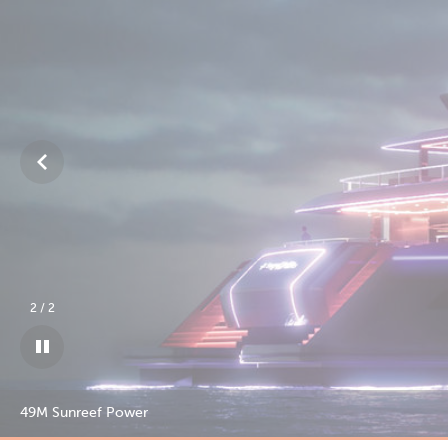
1
/
2
49M Sunreef Power