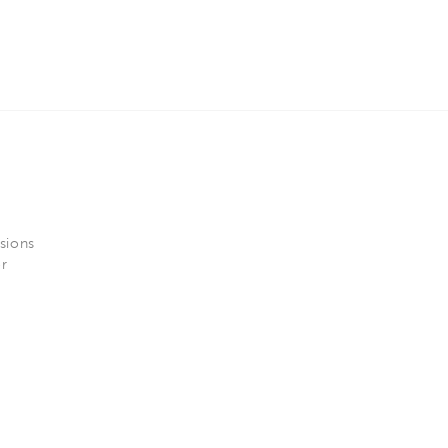
sions
er