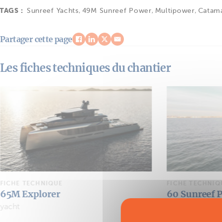
TAGS :
Sunreef Yachts
,
49M Sunreef Power
,
Multipower
,
Catam
Partager cette page
Les fiches techniques du chantier
FICHE TECHNIQUE
FICHE TECHNIQ
60 Sunreef Power Eco
Sunreef 77 
Multipower
yacht