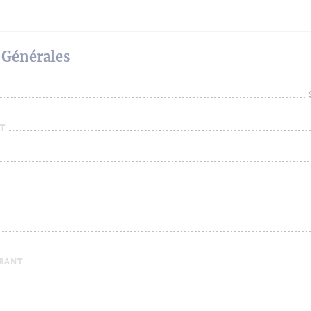
 Générales
T
URANT