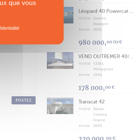
ceux que vous
Léopard 40 Powercat 2025
Visible
Estartit,
:
Espagne
identialité
Année
2025
:
980 000,
00 ttc€
VEND OUTREMER 40/43 (FREE LANCE)
Visible
CEBU,
:
Philippines
Année
1992
:
178 000,
00 €
POSTEZ
Transcat 42
Visible
Bastia-
:
Corsica,
France
Année
2003
:
220 000,
00 €