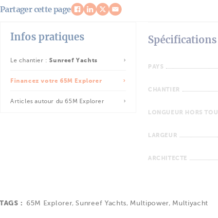
Partager cette page
Infos pratiques
Spécifications
Le chantier :
Sunreef Yachts
PAYS
Financez votre 65M Explorer
CHANTIER
Articles autour du 65M Explorer
LONGUEUR HORS TOU
LARGEUR
ARCHITECTE
TAGS :
65M Explorer
,
Sunreef Yachts
,
Multipower
,
Multiyacht