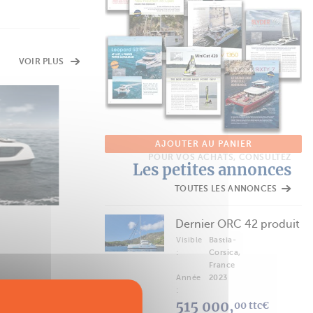
VOIR PLUS
FICHE TECHNIQUE
Sunreef 70 ECO
AJOUTER AU PANIER
yacht
POUR VOS ACHATS, CONSULTEZ
Les petites annonces
TOUTES LES ANNONCES
Dernier ORC 42 produit
Visible
Bastia-
:
Corsica,
France
Année
2023
:
515 000,
00 ttc€