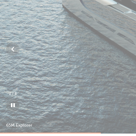
3
/
8
65M Explorer