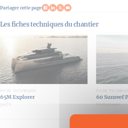
Partager cette page
Les fiches techniques du chantier
FICHE TECHNIQUE
FICHE TECHNIQ
60 Sunreef Power Eco
Sunreef 77 
Multipower
yacht