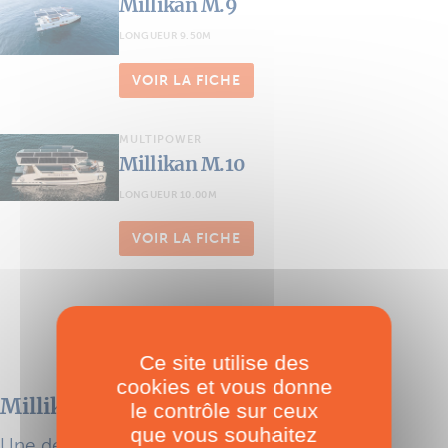
Millikan M.9
LONGUEUR 9.50M
VOIR LA FICHE
MULTIPOWER
Millikan M.10
LONGUEUR 10.00M
VOIR LA FICHE
Actualités
Ce site utilise des
cookies et vous donne
Millikan M.10
le contrôle sur ceux
que vous souhaitez
Une déclinaison aboutie du M.9