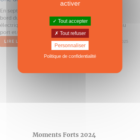
activer
En septembre dernier, nous avons pu naviguer à
bord du Millikan M.9, un prototype de powercat
Tout accepter
électrique équipé d’un toit solaire biface repliable au
port et/ou pour la nuit.
Tout refuser
LIRE L'ARTICLE
Publié le 21/05/2025
Personnaliser
Politique de confidentialité
Moments Forts 2024