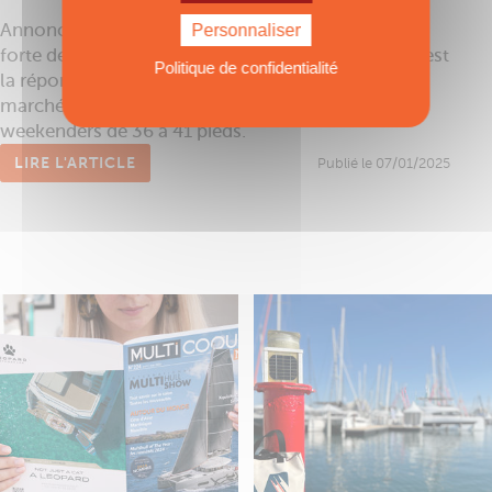
Annoncée il y a quelques mois, la gamme Coupe,
Personnaliser
forte de deux premiers modèles de 42 et 46 pieds est
Politique de confidentialité
la réponse du leader mondial du powercat au
marché qui tendait à faire la part belle aux
weekenders de 36 à 41 pieds.
LIRE L'ARTICLE
Publié le 07/01/2025