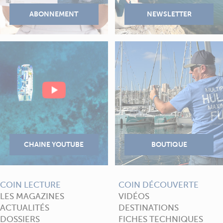
COIN LECTURE
COIN DÉCOUVERTE
LES MAGAZINES
VIDÉOS
ACTUALITÉS
DESTINATIONS
DOSSIERS
FICHES TECHNIQUES