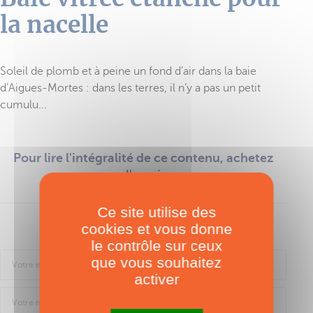
la nacelle
Soleil de plomb et à peine un fond d’air dans la baie
d’Aigues-Mortes : dans les terres, il n’y a pas un petit
cumulu...
Pour lire l'intégralité de ce contenu, achetez
l'essai
Ce site utilise des
cookies et vous donne
Se connecter
le contrôle sur ceux
que vous souhaitez
activer