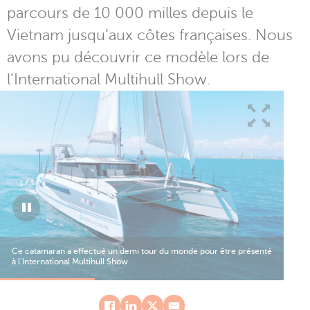
parcours de 10 000 milles depuis le
Vietnam jusqu’aux côtes françaises. Nous
avons pu découvrir ce modèle lors de
l’International Multihull Show.
1
/
3
On 
Ce catamaran a effectué un demi tour du monde pour être présenté
Qua
à l’International Multihull Show.
le 