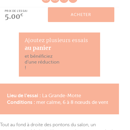
PRIX DE L'ESSAI
5.00
ACHETER
€
Ajoutez plusieurs essais
au panier
et bénéficiez
d'une réduction
!
Lieu de l’essai :
La Grande-Motte
Conditions :
mer calme, 6 à 8 nœuds de vent
Tout au fond à droite des pontons du salon, un