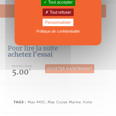
Tout accepter
SE CONNECTER
Tout refuser
Personnaliser
Mot de passe oublié ?
Politique de confidentialité
Pour lire la suite
achetez l'essai
PRIX DE L'ESSAI
ACHETER MAINTENANT
5.00
€
TAGS :
Max 44SC
,
Max Cruise Marine
,
Voile