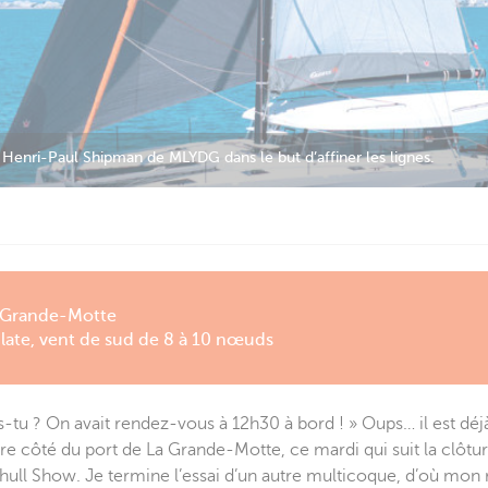
ortante ; la quête prononcée permet de garantir une bonne vivacité à 
 Grande-Motte
late, vent de sud de 8 à 10 nœuds
es-tu ? On avait rendez-vous à 12h30 à bord ! » Oups… il est déj
tre côté du port de La Grande-Motte, ce mardi qui suit la clôtu
tihull Show. Je termine l’essai d’un autre multicoque, d’où mon 