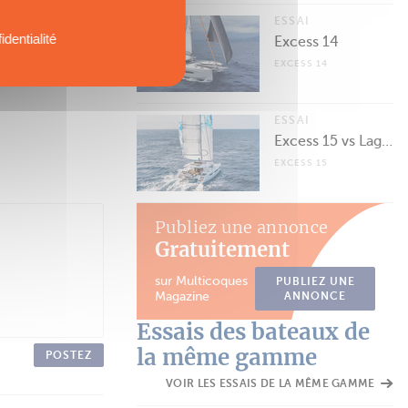
ESSAI
identialité
Excess 14
EXCESS 14
ESSAI
Excess 15 vs Lagoon 50
EXCESS 15
Publiez une annonce
Gratuitement
sur Multicoques
PUBLIEZ UNE
Magazine
ANNONCE
Essais des bateaux de
la même gamme
POSTEZ
VOIR LES ESSAIS DE LA MÊME GAMME