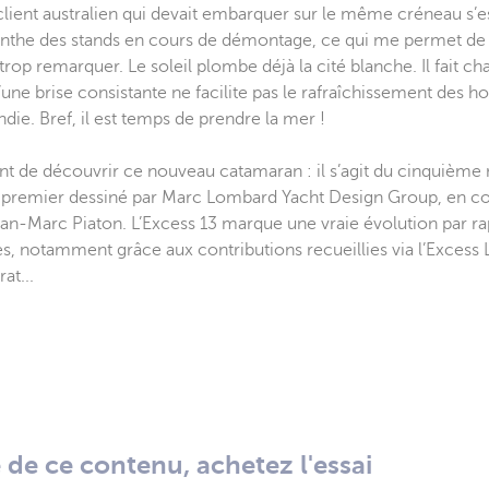
ient australien qui devait embarquer sur le même créneau s’est
rinthe des stands en cours de démontage, ce qui me permet de 
trop remarquer. Le soleil plombe déjà la cité blanche. Il fait ch
 d’une brise consistante ne facilite pas le rafraîchissement d
ie. Bref, il est temps de prendre la mer !
ent de découvrir ce nouveau catamaran : il s’agit du cinquièm
e premier dessiné par Marc Lombard Yacht Design Group, en co
ean-Marc Piaton. L’Excess 13 marque une vraie évolution par r
, notamment grâce aux contributions recueillies via l’Excess 
at...
té de ce contenu, achetez l'essai