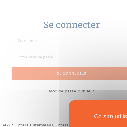
Se connecter
SE CONNECTER
Mot de passe oublié ?
Ce site util
TAGS :
Excess Catamarans
,
Excess 13
,
Voile