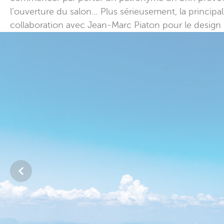
l’ouverture du salon… Plus sérieusement, la principa
collaboration avec Jean-Marc Piaton pour le design i