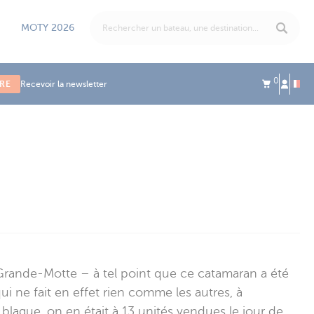
MOTY 2026
0
IRE
Recevoir la newsletter
a Grande-Motte – à tel point que ce catamaran a été
 ne fait en effet rien comme les autres, à
ague, on en était à 13 unités vendues le jour de