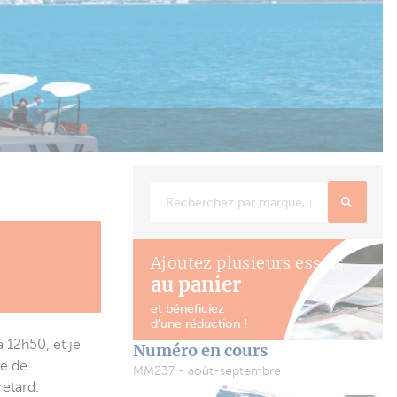
la barre.
Ajoutez plusieurs essais
au panier
et bénéficiez
d'une réduction !
à 12h50, et je
Numéro en cours
re de
MM237 - août-septembre
retard.