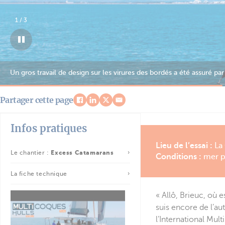
2
/
3
Avec son mât très avancé, l’Excess 13 offre une surface de GV imp
Partager cette page
Infos pratiques
Lieu de l’essai :
La
Le chantier :
Excess Catamarans
Conditions :
mer p
La fiche technique
« Allô, Brieuc, où 
suis encore de l’au
l’International Mul