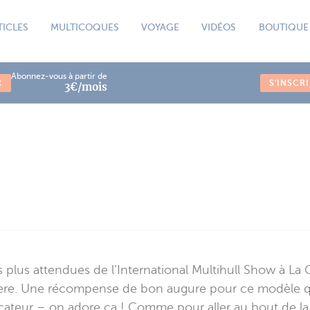
TICLES
MULTICOQUES
VOYAGE
VIDÉOS
BOUTIQUE
Abonnez-vous à partir de
R
S'INSCR
3€/mois
s plus attendues de l’International Multihull Show à L
miere. Une récompense de bon augure pour ce modèle qui
eur – on adore ça ! Comme pour aller au bout de la bl