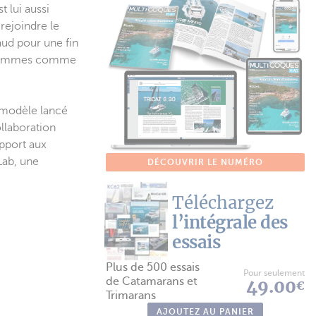
 lui aussi
rejoindre le
aud pour une fin
es hommes comme
e modèle lancé
llaboration
apport aux
Lab, une
DÉCOUVRIR LE NUMÉRO
Téléchargez
l’intégrale des
essais
Plus de 500 essais
Pour seulement
de Catamarans et
49.00
€
Trimarans
AJOUTEZ AU PANIER