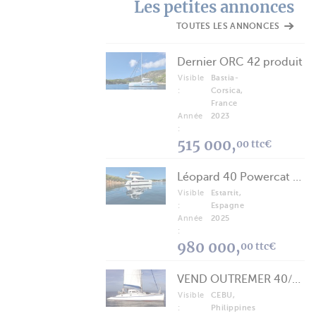
Les petites annonces
TOUTES LES ANNONCES
Dernier ORC 42 produit
Visible
Bastia-
:
Corsica,
France
Année
2023
:
515 000,
00 ttc€
Léopard 40 Powercat 2025
Visible
Estartit,
:
Espagne
Année
2025
:
980 000,
00 ttc€
VEND OUTREMER 40/43 (FREE LANCE)
Visible
CEBU,
:
Philippines