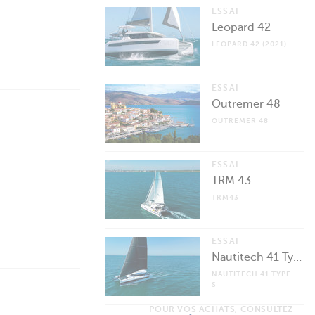
ESSAI
Leopard 42
LEOPARD 42 (2021)
ESSAI
Outremer 48
OUTREMER 48
ESSAI
TRM 43
TRM43
ESSAI
Nautitech 41 Type S
NAUTITECH 41 TYPE
S
POUR VOS ACHATS, CONSULTEZ