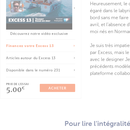
Heureusement, le cl
égaré dans le laby
bord sans me faire 
avril, et l’absence
moi nés en Normand
Découvrez notre vidéo exclusive
Je suis très impati
Financez votre Excess 13
par Excess, mais l
Articles autour du Excess 13
avec le designer J
précédents modèles
Disponible dans le numéro 231
plateforme collabor
PRIX DE L'ESSAI
5.00
€
ACHETER
Pour lire l'intégrali