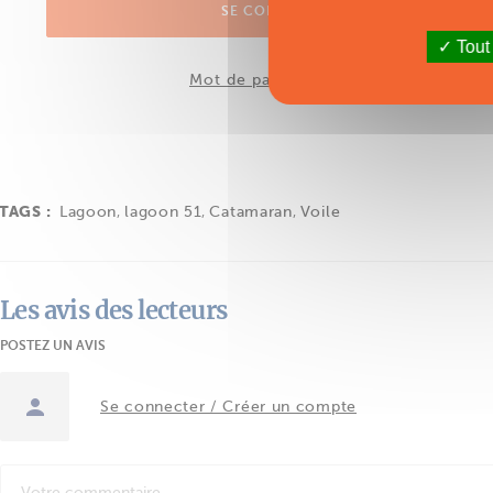
SE CONNECTER
Tout
Mot de passe oublié ?
TAGS :
Lagoon
,
lagoon 51
,
Catamaran
,
Voile
Les avis des lecteurs
POSTEZ UN AVIS
Se connecter / Créer un compte