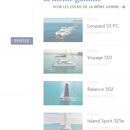
VOIR LES ESSAIS DE LA MÊME GAMME
ESSAI
Leopard 53 PC
LEOPARD 53 PC
POSTEZ
ESSAI
Voyage 510
VOYAGE 510
ESSAI
Balance 502
BALANCE 502 CC
ESSAI
Island Spirit 525e
ISLAND SPIRIT 525E