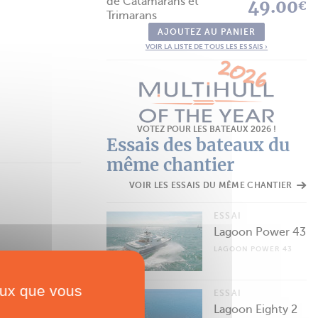
de Catamarans et
49.00
€
Trimarans
AJOUTEZ AU PANIER
VOIR LA LISTE DE TOUS LES ESSAIS ›
VOTEZ POUR LES BATEAUX 2026 !
Essais des bateaux du
même chantier
VOIR LES ESSAIS DU MÊME CHANTIER
ESSAI
Lagoon Power 43
LAGOON POWER 43
ceux que vous
ESSAI
Lagoon Eighty 2