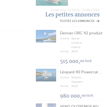
POUR VOS ACHATS, CONSULTEZ
Les petites annonces
TOUTES LES ANNONCES
Dernier ORC 42 produit
Visible
Bastia-
:
Corsica,
France
Année
2023
:
515 000,
00 ttc€
Léopard 40 Powercat 2025
Visible
Estartit,
:
Espagne
Année
2025
:
980 000,
00 ttc€
VEND OUTREMER 40/43 (FREE LANCE)