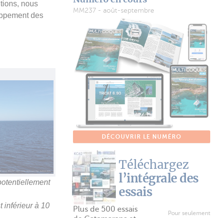
tions, nous
MM237 - août-septembre
oppement des
DÉCOUVRIR LE NUMÉRO
Téléchargez
l’intégrale des
potentiellement
essais
 inférieur à 10
Plus de 500 essais
Pour seulement