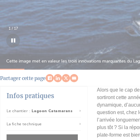
2
/
17
Partager cette page
Alors que le cap d
Infos pratiques
sortiront cette ann
dynamique, d’aucuns
Le chantier :
Lagoon Catamarans
question est, chez 
l’arrivée longuemen
La fiche technique
plus tôt ? Si la rép
plate-forme est bie