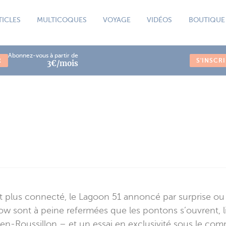
TICLES
MULTICOQUES
VOYAGE
VIDÉOS
BOUTIQUE
Abonnez-vous à partir de
R
S'INSCR
3€/mois
et plus connecté, le Lagoon 51 annoncé par surprise ou
Show sont à peine refermées que les pontons s’ouvrent
en-Roussillon – et un essai en exclusivité sous le c