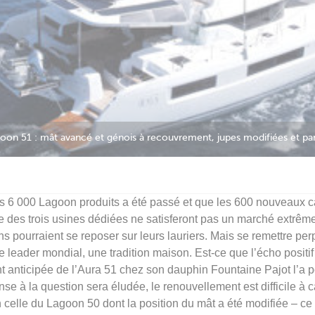
es 6 000 Lagoon produits a été passé et que les 600 nouveaux 
ée des trois usines dédiées ne satisferont pas un marché extrê
 pourraient se reposer sur leurs lauriers. Mais se remettre pe
le leader mondial, une tradition maison. Est-ce que l’écho positi
t anticipée de l’Aura 51 chez son dauphin Fountaine Pajot l’a p
onse à la question sera éludée, le renouvellement est difficile à 
n celle du Lagoon 50 dont la position du mât a été modifiée – ce 