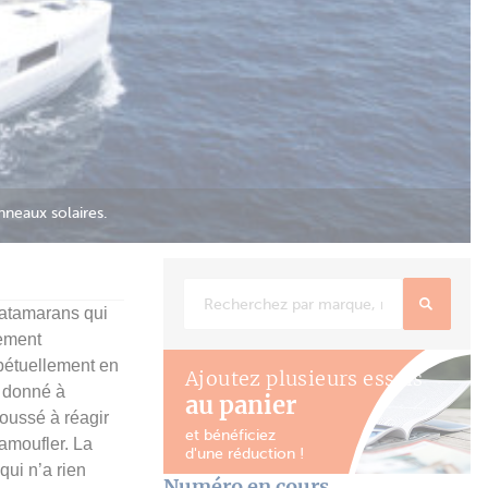
catamarans qui
mement
rpétuellement en
Ajoutez plusieurs essais
f donné à
au panier
oussé à réagir
et bénéficiez
camoufler. La
d'une réduction !
qui n’a rien
Numéro en cours