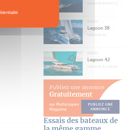
LAGOON EIGHTY 2
ANT
identialité
ESSAI
Lagoon 38
LAGOON 38
ESSAI
Lagoon 42
LAGOON 42 (2016)
Publiez une annonce
Gratuitement
sur Multicoques
PUBLIEZ UNE
Magazine
ANNONCE
Essais des bateaux de
la même gamme