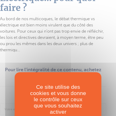
faire ?
Au bord de nos multicoques, le débat thermique vs
électrique est bien moins virulent que du côté des
voitures. Pour ceux qui n’ont pas trop envie de réfléchir,
les lois et directives devraient, à moyen terme, être peu
ou prou les mêmes dans les deux univers ; plus de
thermiqu...
Pour lire l'intégralité de ce contenu, achetez
l'essai
Ce site utilise des
cookies et vous donne
Se connecter
le contrôle sur ceux
que vous souhaitez
activer