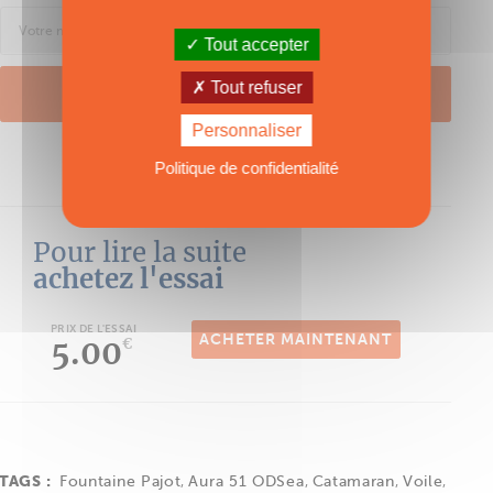
Tout accepter
Tout refuser
SE CONNECTER
Personnaliser
Mot de passe oublié ?
Politique de confidentialité
Pour lire la suite
achetez l'essai
PRIX DE L'ESSAI
ACHETER MAINTENANT
5.00
€
TAGS :
Fountaine Pajot
,
Aura 51 ODSea
,
Catamaran
,
Voile
,