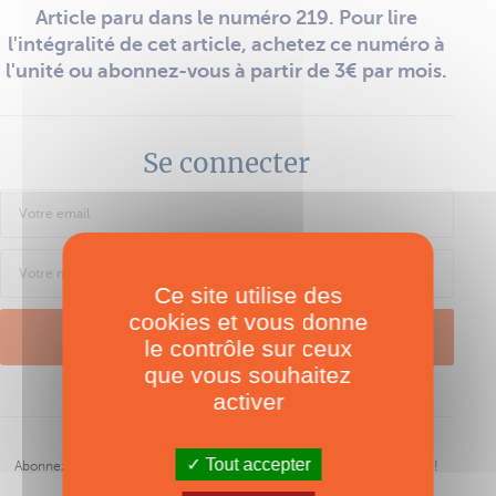
Article paru dans le numéro 219. Pour lire
l'intégralité de cet article, achetez ce numéro à
l'unité ou abonnez-vous à partir de 3€ par mois.
Se connecter
Ce site utilise des
cookies et vous donne
SE CONNECTER
le contrôle sur ceux
que vous souhaitez
activer
Mot de passe oublié ?
S'abonner
Tout accepter
Abonnez-vous à Multicoques Mag et profitez de nombreux avantages !