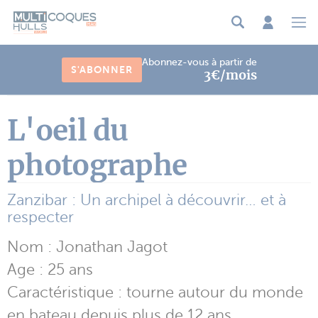
Panneau de gestion des cookies
Abonnez-vous à partir de
S'ABONNER
3€/mois
L'oeil du
photographe
Zanzibar : Un archipel à découvrir… et à
respecter
Nom : Jonathan Jagot
Age : 25 ans
Caractéristique : tourne autour du monde
en bateau depuis plus de 12 ans