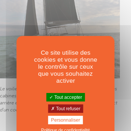
Ce site utilise des
cookies et vous donne
le contrôle sur ceux
que vous souhaitez
activer
Le voilier amiral de la gamme parvient à caser six belles
cabines. Il propose également une porte basculante
Tout accepter
arrière et une porte étanche avant pour un accès direct
Tout refuser
d’un cockpit à l’autre.
Personnaliser
Politique de confidentialité