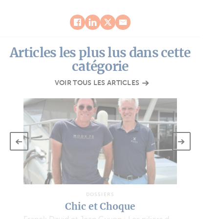
Articles les plus lus dans cette
catégorie
VOIR TOUS LES ARTICLES
L’u
DOSSIERS
FP51