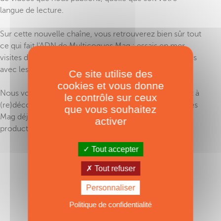
langue de lecture.
Sur cette nouvelle chaîne, vous retrouverez bien sûr tout
ce qui fait l'ADN de Multicoques Mag : essais en mer,
visites de chantiers, reportages, actualités et rencontres
avec les acteurs de l'univers du multicoque.
Ce site utilise des
cookies et vous donne
Nous vous invitons à
vous abonner dès maintenant
et à
le contrôle sur ceux
(re)découvrir les vidéos emblématiques de Multicoques
que vous souhaitez
Mag déjà mises en ligne, en attendant nos prochaines
activer
productions inédites qui arriveront très bientôt !
Tout accepter
Tout refuser
Personnaliser
Politique de confidentialité