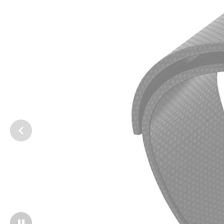
3
/
3