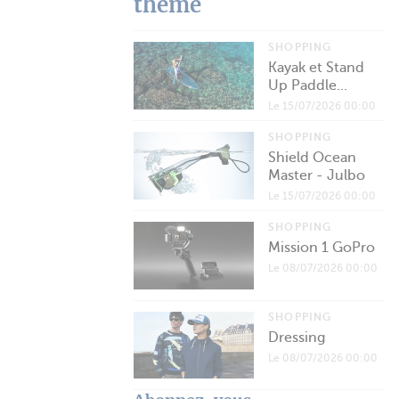
thème
SHOPPING
Kayak et Stand
Up Paddle...
Le 15/07/2026 00:00
SHOPPING
Shield Ocean
Master - Julbo
Le 15/07/2026 00:00
SHOPPING
Mission 1 GoPro
Le 08/07/2026 00:00
SHOPPING
Dressing
Le 08/07/2026 00:00