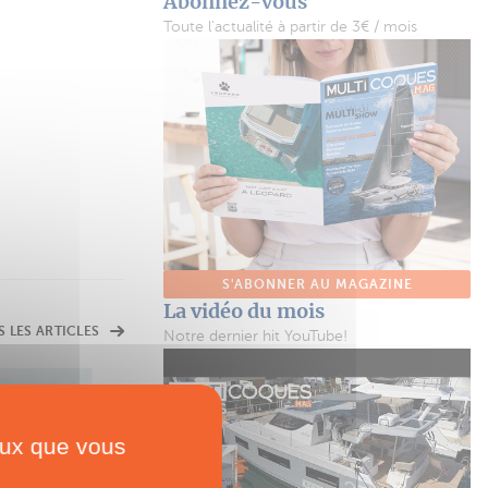
Abonnez-vous
Toute l'actualité à partir de 3€ / mois
S'ABONNER AU MAGAZINE
La vidéo du mois
S LES ARTICLES
Notre dernier hit YouTube!
SHOPPING
Supmaran
ceux que vous
Un paddle + un paddle = un catamaran !