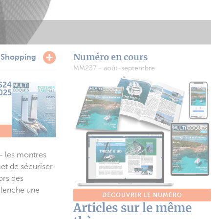
Numéro en cours
e
Shopping
MM237 - août-septembre
S24
2025
O
– les montres
et de sécuriser
ors des
éclenche une
DÉCOUVRIR LE NUMÉRO
Articles sur le même