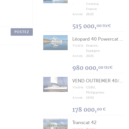
:
Corsica,
France
Année
2023
:
515 000,
00 ttc€
POSTEZ
Léopard 40 Powercat 2025
Visible
Estartit,
:
Espagne
Année
2025
:
980 000,
00 ttc€
VEND OUTREMER 40/43 (FREE LANCE)
Visible
CEBU,
:
Philippines
Année
1992
:
178 000,
00 €
Transcat 42