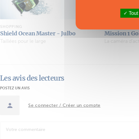
Tout
SHOPPING
SHOPPING
Mission 1 GoPro
Dressing
La caméra d'action passe à la vitesse cinéma
Les avis des lecteurs
POSTEZ UN AVIS
Se connecter / Créer un compte