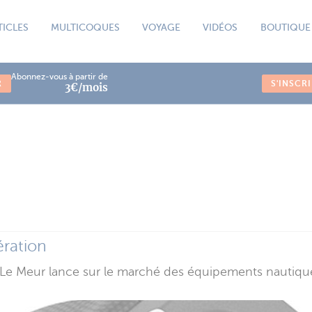
TICLES
MULTICOQUES
VOYAGE
VIDÉOS
BOUTIQUE
Abonnez-vous à partir de
R
S'INSCR
3€/mois
ération
in Le Meur lance sur le marché des équipements nautiq