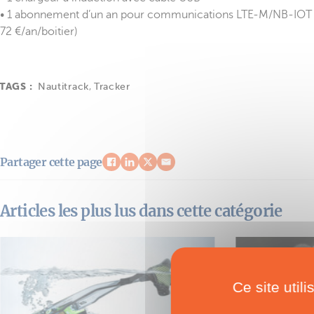
• 1 abonnement d’un an pour communications LTE-M/NB-IOT (
72 €/an/boitier)
TAGS :
Nautitrack
,
Tracker
Partager cette page
Articles les plus lus dans cette catégorie
Ce site util