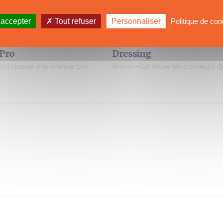
 accepter
Tout refuser
Personnaliser
Politique de conf
SHOPPING
DeepFoil
Armor-lux hisse les couleurs de la Route du Rhum
La glisse sous-marine, sans les