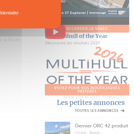
identialité
REGARDER LA VIDÉO
Le Multihull of the Year
t ni moteur
Découvrez les résultats 2026
VOTEZ POUR VOS MULTICOQUES
PRÉFÉRÉS
POUR VOS ACHATS, CONSULTEZ
Les petites annonces
TOUTES LES ANNONCES
Dernier ORC 42 produit
Visible
Bastia-