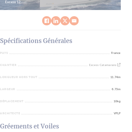
Excess 12
Spécifications Générales
PAYS
France
CHANTIER
Excess Catamarans
LONGUEUR HORS TOUT
11.74m
LARGEUR
6.73m
DÉPLACEMENT
10kg
ARCHITECTE
VPLP
Gréements et Voiles