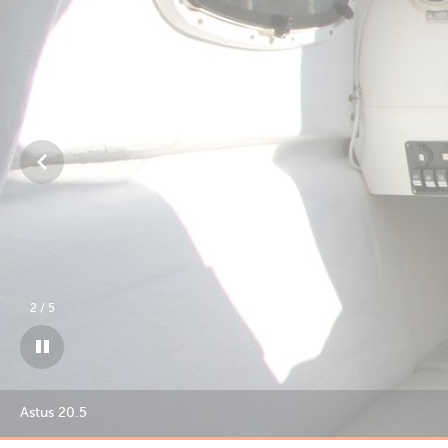
3
/
5
Astus 20.5