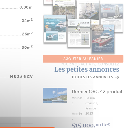
8.00m
2
24m
2
26m
2
30m
AJOUTER AU PANIER
POUR VOS ACHATS, CONSULTEZ
Les petites annonces
HB 2 à 6 CV
TOUTES LES ANNONCES
Dernier ORC 42 produit
Visible
Bastia-
:
Corsica,
France
Année
2023
:
515 000,
00 ttc€