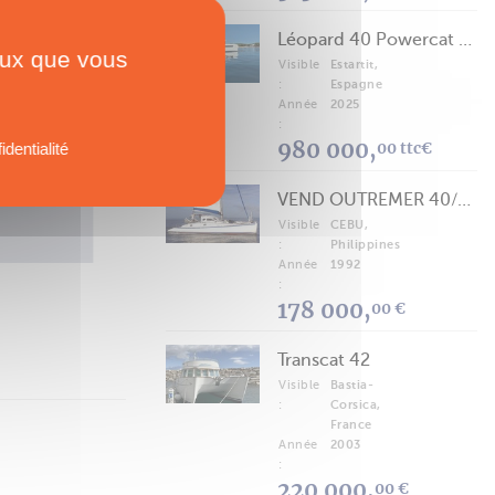
VOIR PLUS
Léopard 40 Powercat 2025
ceux que vous
Visible
Estartit,
:
Espagne
Année
2025
:
FICHE TECHNIQUE
980 000,
Astus 16.5 Version Sport
00 ttc€
identialité
VEND OUTREMER 40/43 (FREE LANCE)
Visible
CEBU,
:
Philippines
Année
1992
:
178 000,
00 €
Transcat 42
Visible
Bastia-
:
Corsica,
France
Année
2003
:
220 000,
00 €