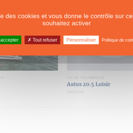
ise des cookies et vous donne le contrôle sur 
souhaitez activer
 accepter
Tout refuser
Personnaliser
Politique de conf
UE
FICHE TECHNIQUE
oisir
Astus 20.5
dayboat