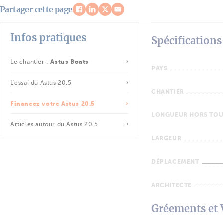
Partager cette page
Infos pratiques
Spécifications
Le chantier :
Astus Boats
PAYS
L'essai du Astus 20.5
CHANTIER
Financez votre Astus 20.5
LONGUEUR HORS TOU
Articles autour du Astus 20.5
LARGEUR
DÉPLACEMENT
ARCHITECTE
Gréements et 