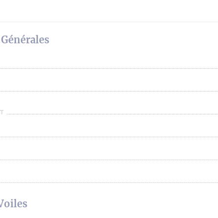
 Générales
T
Voiles