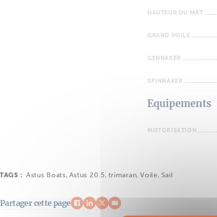
HAUTEUR DU MÂT
GRAND VOILE
GENNAKER
SPINNAKER
Equipements
MOTORISATION
TAGS :
Astus Boats
,
Astus 20.5
,
trimaran
,
Voile
,
Sail
Partager cette page