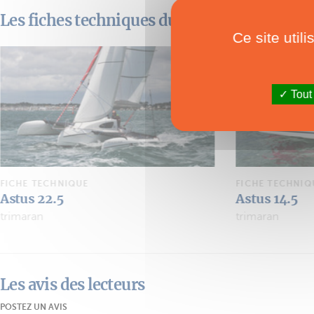
Les fiches techniques du chantier
Ce site util
Tout
FICHE TECHNIQUE
FICHE TECHNIQ
Astus 14.5
Astus 20.5 L
trimaran
dayboat
Les avis des lecteurs
POSTEZ UN AVIS