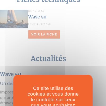
DE 40' À 50'
Wave 50
LONGUEUR 14.95M
VOIR LA FICHE
Actualités
Wave 50
Un design audacieux
Ce site utilise des
Impossible de rater ce catamaran avec cette arche
cookies et vous donne
qui prolonge le rouf jusqu’à l’ancrage de l’étai, ces
le contrôle sur ceux
étraves dont la pente est fortement inversée et ces
que vous souhaitez