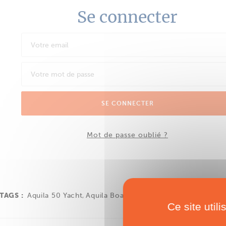
Se connecter
SE CONNECTER
Mot de passe oublié ?
TAGS :
Aquila 50 Yacht
,
Aquila Boats
,
Multipower
Ce site util