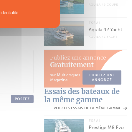
AQUILA 46 COUPE
identialité
ESSAI
Aquila 42 Yacht
AQUILA 42 YACHT
Publiez une annonce
Gratuitement
sur Multicoques
PUBLIEZ UNE
Magazine
ANNONCE
Essais des bateaux de
la même gamme
POSTEZ
VOIR LES ESSAIS DE LA MÊME GAMME
ESSAI
Prestige M8 Evo