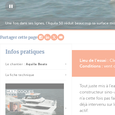
L’Aquila 50 Yacht est signé par le cabinet J&J Design, et marque un
modèles précédents, notamment sur l’avant.
Partager cette page
Infos pratiques
Lieu de l’essai :
Cle
Le chantier :
Aquila Boats
Conditions :
vent 
La fiche technique
Tout juste mis à l’
constructeur sino-a
n’a cette fois pas f
déjà intervenu sur 
actif.