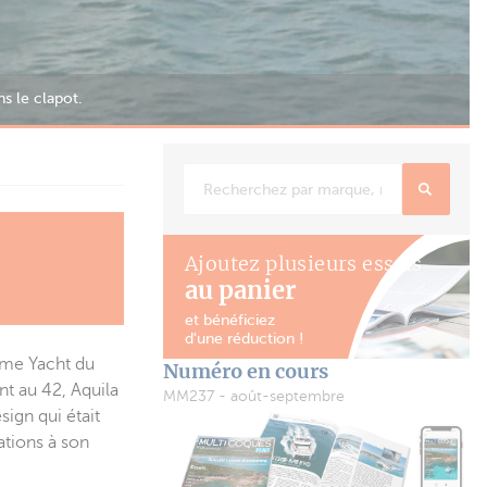
 est beaucoup plus haute que sur les
Ajoutez plusieurs essais
au panier
et bénéficiez
d'une réduction !
amme Yacht du
Numéro en cours
nt au 42, Aquila
MM237 - août-septembre
sign qui était
ations à son