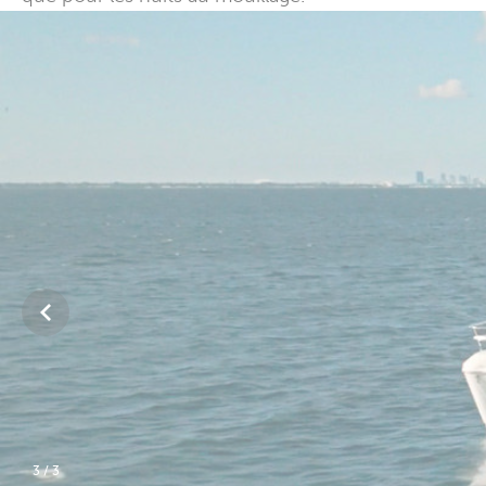
1
/
3