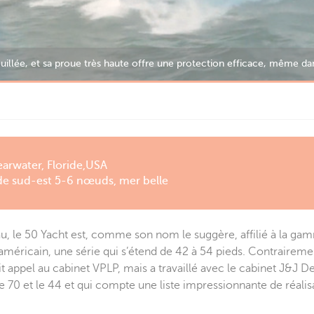
e évolution assez nette du style Aquila : la ligne de pont du 50 Yacht
arwater, Floride,USA
de sud-est 5-6 nœuds, mer belle
eau, le 50 Yacht est, comme son nom le suggère, affilié à la g
méricain, une série qui s’étend de 42 à 54 pieds. Contraireme
ait appel au cabinet VPLP, mais a travaillé avec le cabinet J&J De
le 70 et le 44 et qui compte une liste impressionnante de réalis