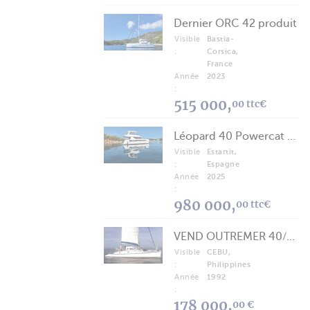
Dernier ORC 42 produit
Visible
Bastia-
:
Corsica,
France
Année
2023
:
515 000,
00 ttc€
Léopard 40 Powercat 2025
Visible
Estartit,
:
Espagne
Année
2025
:
980 000,
00 ttc€
VEND OUTREMER 40/43 (FREE LANCE)
Visible
CEBU,
:
Philippines
Année
1992
:
178 000,
00 €