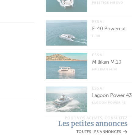
PRESTIGE M8 EVO
ESSAI
E-40 Powercat
E-40
ESSAI
Millikan M.10
MILLIKAN M.10
ESSAI
Lagoon Power 43
LAGOON POWER 43
POUR VOS ACHATS, CONSULTEZ
Les petites annonces
TOUTES LES ANNONCES