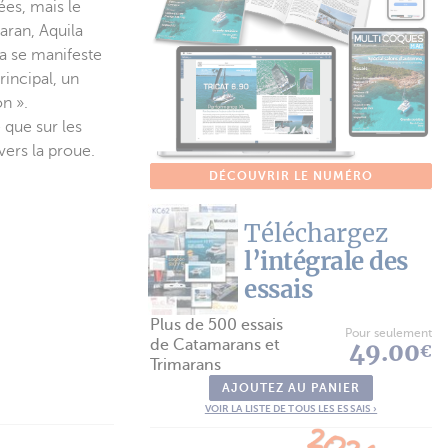
ées, mais le
aran, Aquila
la se manifeste
incipal, un
n ».
 que sur les
ers la proue.
DÉCOUVRIR LE NUMÉRO
Téléchargez
l’intégrale des
essais
Plus de 500 essais
Pour seulement
de Catamarans et
49.00
€
Trimarans
AJOUTEZ AU PANIER
VOIR LA LISTE DE TOUS LES ESSAIS ›