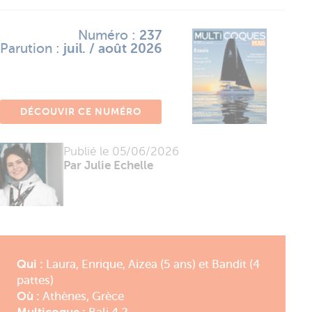
Numéro :
237
Parution :
juil. / août 2026
DÉCOUVIR CE NUMÉRO
Publié le
05/06/2026
Par Julie Echelle
Qui :
Laura, Enrique, Aizea (5 ans) et Bandit (4
pattes)
Où :
Athènes, Grèce