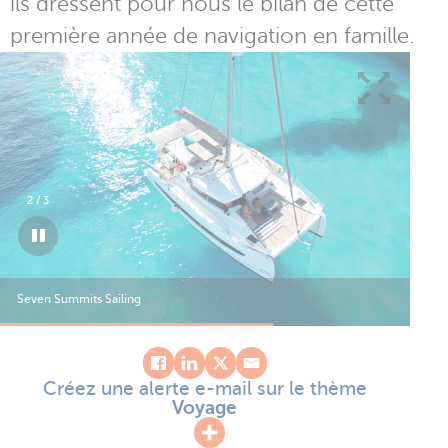
ils dressent pour nous le bilan de cette
première année de navigation en famille.
2
/
3
Seven Summits Sailing
Sev
Créez une alerte e-mail sur le thème
Voyage